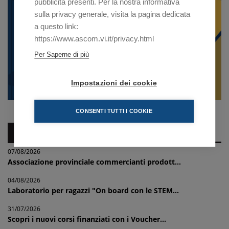
pubblicità presenti. Per la nostra informativa
sulla privacy generale, visita la pagina dedicata
a questo link:
https://www.ascom.vi.it/privacy.html
Per Saperne di più
Impostazioni dei cookie
CONSENTI TUTTI I COOKIE
NEWS IMPRESE
07/08/2026
Associazione provinciale commercianti prodott...
04/08/2026
Laboratorio per ragazzi "On board con le STEM...
31/07/2026
Scopri i nuovi corsi finanziati con i Voucher...