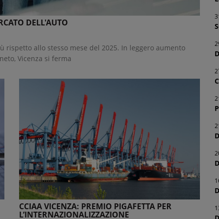
3
ERCATO DELL'AUTO
S
2
più rispetto allo stesso mese del 2025. In leggero aumento
D
neto, Vicenza si ferma
2
C
2
P
2
D
2
D
1
D
CCIAA VICENZA: PREMIO PIGAFETTA PER
1
L’INTERNAZIONALIZZAZIONE
D