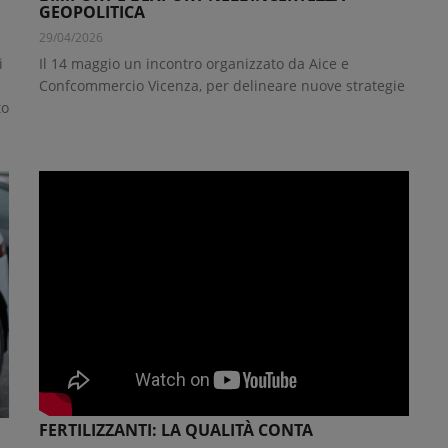
GEOPOLITICA
29/04/2026
i
Il 14 maggio un incontro organizzato da Aice e
Confcommercio Vicenza, per delineare nuove strategie
to
FERTILIZZANTI: LA QUALITÀ CONTA