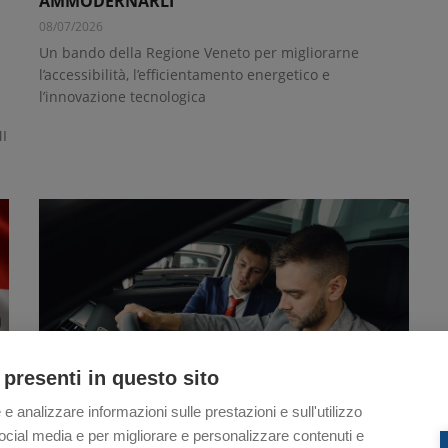
AMMODERNARLI
08/07/2026
Un bando della Regione Veneto per migliorarne
i
l’accessibilità, l’efficientamento energetico e
l’innovazione tecnologica
i
MI
 presenti in questo sito
 e analizzare informazioni sulle prestazioni e sull'utilizzo
i social media e per migliorare e personalizzare contenuti e