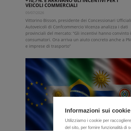
+10,7%. E ARRIVANO GLI INCENTIVI PER I
VEICOLI COMMERCIALI
09/07/2026
Vittorino Bisson, presidente dei Concessionari Ufficial
Autoveicoli di Confcommercio Vicenza analizza i dati
provinciali del mercato: “Gli incentivi hanno convinto 
consumatori. Ora arriva un aiuto concreto anche a P
e imprese di trasporto”
Informazioni sui cookie
Utilizziamo i cookie per raccogliere
del sito, per fornire funzionalità d