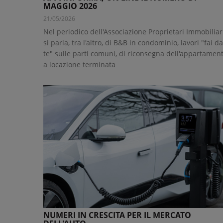
MAGGIO 2026
21/05/2026
Nel periodico dell'Associazione Proprietari Immobiliar
si parla, tra l'altro, di B&B in condominio, lavori "fai da
te" sulle parti comuni, di riconsegna dell'appartamen
a locazione terminata
NUMERI IN CRESCITA PER IL MERCATO