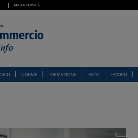
LE
AREA RISERVATA
TORIO
NORME
FORMAZIONE
FISCO
LAVORO