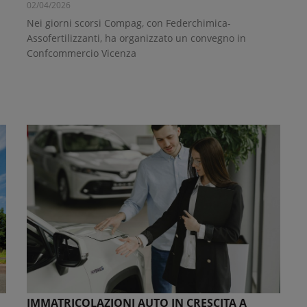
02/04/2026
Nei giorni scorsi Compag, con Federchimica-
Assofertilizzanti, ha organizzato un convegno in
Confcommercio Vicenza
IMMATRICOLAZIONI AUTO IN CRESCITA A