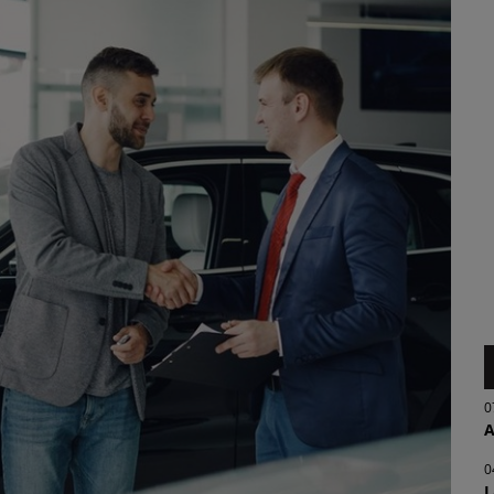
0
A
0
L