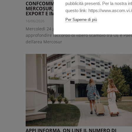
CONFCOMMERCIO VICENZA: WEBINAR SUL
pubblicità presenti. Per la nostra i
MERCOSUR, NUOVE OPPORTUNITÀ PER
questo link: https://www.ascom.vi.i
EXPORT E IMPORT ITALIANO
Per Saperne di più
16/06/2026
Mercoledì 24 giugno 2026 un incontro online per
approfondire l’accordo di libero scambio tra UE e Paes
dell’area Mercosur
APPI INFORMA, ON LINE IL NUMERO DI