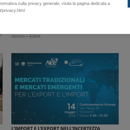
QUINTO SEGNO PIÙ CONSECUTIVO PER IL
nformativa sulla privacy generale, visita la pagina dedicata a
MERCATO DELL'AUTO
t/privacy.html
04/06/2026
A maggio immatricolazioni a quota 150.096, il 7,64% in
più rispetto allo stesso mese del 2025. Vicenza +4,4%,
i
Veneto + 8,86%
L’IMPORT E L’EXPORT NELL’INCERTEZZA