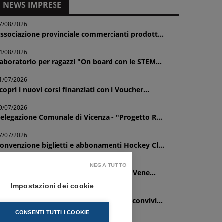
NEWS IMPRESE
7/08/2026
ssociazione provinciale commercianti prodott...
4/08/2026
aboratorio per ragazzi "On board con le STEM...
1/07/2026
copri i nuovi corsi finanziati con i Voucher...
9/07/2026
elegazione Comunale di Vicenza - "Progetto R...
7/07/2026
onvenzione biglietti e abbonamenti Hockey Cl...
1/07/2026
NEGA TUTTO
rogetto turismo sociale e inclusivo nel Vene...
Impostazioni dei cookie
1/07/2026
elegazione Comunale di Lonigo - Cena convivi...
CONSENTI TUTTI I COOKIE
0/07/2026