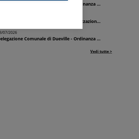
elegazione Comunale di Dueville - Ordinanza ...
6/07/2026
elegazione Comunale di Asiago - Realizzazion...
3/07/2026
elegazione Comunale di Dueville - Ordinanza ...
Vedi tutte >