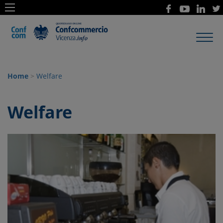
Toggl
navig
Home
>
Welfare
Welfare