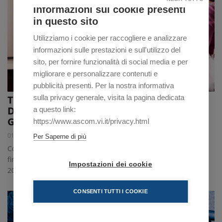
Informazioni sui cookie presenti
in questo sito
Utilizziamo i cookie per raccogliere e analizzare
informazioni sulle prestazioni e sull'utilizzo del
sito, per fornire funzionalità di social media e per
migliorare e personalizzare contenuti e
pubblicità presenti. Per la nostra informativa
sulla privacy generale, visita la pagina dedicata
TURISMO: DIFFERITA L'EROGAZIONE
DELL'ELEMENTO ECONOMICO DI
a questo link:
GARANZIA
https://www.ascom.vi.it/privacy.html
01/04/2016
Per Saperne di più
Confcommercio Vicenza e organizzazioni sindacali hanno
firmato l'accordo che sposta il pagamento al 31 dicembre
Impostazioni dei cookie
2016, in mancanza di un accordo di secondo livello
CONSENTI TUTTI I COOKIE