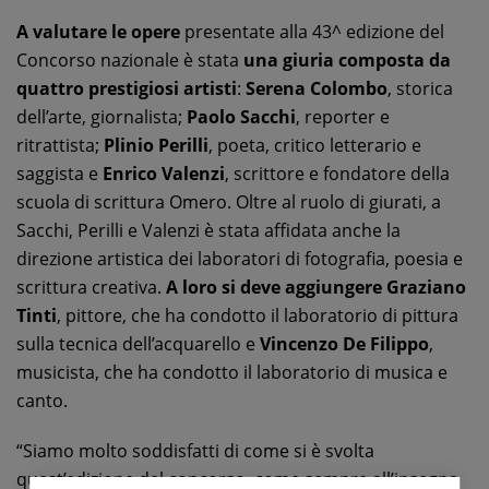
A valutare le opere
presentate alla 43^ edizione del
Concorso nazionale è stata
una giuria composta da
quattro prestigiosi artisti
:
Serena Colombo
, storica
dell’arte, giornalista;
Paolo Sacchi
, reporter e
ritrattista;
Plinio Perilli
, poeta, critico letterario e
saggista e
Enrico Valenzi
, scrittore e fondatore della
scuola di scrittura Omero. Oltre al ruolo di giurati, a
Sacchi, Perilli e Valenzi è stata affidata anche la
direzione artistica dei laboratori di fotografia, poesia e
scrittura creativa.
A loro si deve aggiungere Graziano
Tinti
, pittore, che ha condotto il laboratorio di pittura
sulla tecnica dell’acquarello e
Vincenzo De Filippo
,
musicista, che ha condotto il laboratorio di musica e
canto.
“Siamo molto soddisfatti di come si è svolta
quest’edizione del concorso, come sempre all’insegna