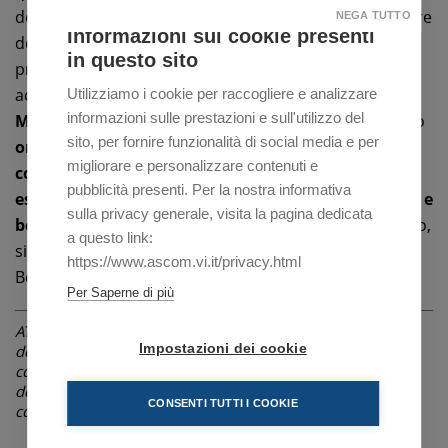
dell’amicizia, della creatività e della voglia di trascorrere
NEGA TUTTO
Informazioni sui cookie presenti
delle piacevoli giornate in compagnia di altri 50&Più
in questo sito
provenienti dai più svariati posti d’Italia, ma
accomunati dalla passione per l’arte - dice
Fiorenzo
Utilizziamo i cookie per raccogliere e analizzare
informazioni sulle prestazioni e sull'utilizzo del
Marcato presidente della 50&Più di Vicenza
–. Siamo
sito, per fornire funzionalità di social media e per
orgogliosi degli ambiti riconoscimenti che il
migliorare e personalizzare contenuti e
concorso nazionale ha assegnato ai nostri soci e di
pubblicità presenti. Per la nostra informativa
essere stati parte di un evento che esprime cultura e
sulla privacy generale, visita la pagina dedicata
bellezza
, sia per le tante opere presentate al concorso,
a questo link:
sia per la location, quest’anno centrale al Golfo
https://www.ascom.vi.it/privacy.html
Borromeo”.
Per Saperne di più
ATTENZIONE: La notizia è riferita alla data di pubblicazione
Impostazioni dei cookie
dell'articolo indicata in alto, sotto il titolo. Le informazioni
contenute possono pertanto, nel corso del tempo, subire
delle variazioni non riportate in questa pagina, ma in
CONSENTI TUTTI I COOKIE
comunicazioni successive o non essere più attuali.