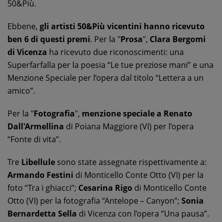
50&Più.
Ebbene,
gli artisti 50&Più vicentini hanno ricevuto
ben 6 di questi premi
. Per la "
Prosa
",
Clara Bergomi
di Vicenza
ha ricevuto due riconoscimenti: una
Superfarfalla per la poesia “Le tue preziose mani” e una
Menzione Speciale per l’opera dal titolo “Lettera a un
amico”.
Per la "
Fotografia
",
menzione speciale a Renato
Dall'Armellina
di Poiana Maggiore (VI) per l’opera
“Fonte di vita”.
Tre
Libellule
sono state assegnate rispettivamente a:
Armando Festini
di Monticello Conte Otto (VI) per la
foto “Tra i ghiacci”;
Cesarina Rigo
di Monticello Conte
Otto (VI) per la fotografia “Antelope – Canyon”;
Sonia
Bernardetta Sella
di Vicenza con l’opera “Una pausa”.