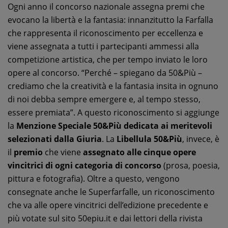
Ogni anno il concorso nazionale assegna premi che
evocano la libertà e la fantasia: innanzitutto la Farfalla
che rappresenta il riconoscimento per eccellenza e
viene assegnata a tutti i partecipanti ammessi alla
competizione artistica, che per tempo inviato le loro
opere al concorso. “Perché – spiegano da 50&Più –
crediamo che la creatività e la fantasia insita in ognuno
di noi debba sempre emergere e, al tempo stesso,
essere premiata”. A questo riconoscimento si aggiunge
la
Menzione Speciale 50&Più dedicata ai meritevoli
selezionati dalla Giuria
. La
Libellula 50&Più
, invece, è
il
premio
che viene
assegnato alle cinque opere
vincitrici di ogni categoria di concorso
(prosa, poesia,
pittura e fotografia). Oltre a questo, vengono
consegnate anche le Superfarfalle, un riconoscimento
che va alle opere vincitrici dell’edizione precedente e
più votate sul sito 50epiu.it e dai lettori della rivista