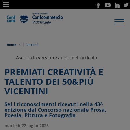
Toggl
navig
|
Home
Attualità
Ascolta la versione audio dell'articolo
PREMIATI CREATIVITÀ E
TALENTO DEI 50&PIÙ
VICENTINI
Sei i riconoscimenti ricevuti nella 43^
edizione del Concorso nazionale Prosa,
Poesia, Pittura e Fotografia
martedì 22 luglio 2025