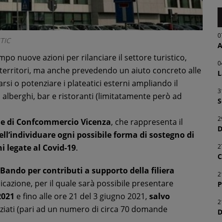
0
TIC
A
o nuove azioni per rilanciare il settore turistico,
0
territori, ma anche prevedendo un aiuto concreto alle
L
rsi o potenziare i plateatici esterni ampliando il
3
 alberghi, bar e ristoranti (limitatamente però ad
S
2
ne di Confcommercio Vicenza
, che rappresenta il
D
ell’individuare ogni possibile forma di sostegno di
2
i legate al Covid-19
.
C
Bando per contributi a supporto della filiera
2
icazione, per il quale sarà possibile presentare
P
2021
e fino alle ore 21 del 3 giugno 2021,
salvo
2
ziati (pari ad un numero di circa 70 domande
D