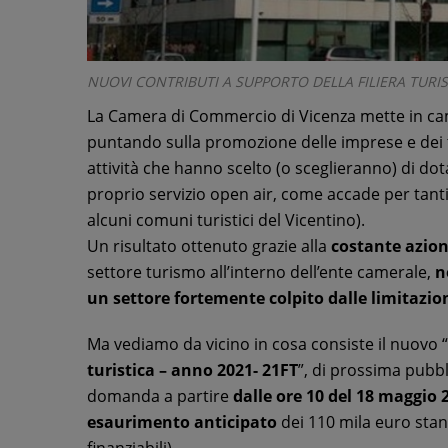
NUOVI CONTRIBUTI A SUPPORTO DELLA FILIERA TURIS
La Camera di Commercio di Vicenza mette in camp
puntando sulla promozione delle imprese e dei 
attività che hanno scelto (o sceglieranno) di dota
proprio servizio open air, come accade per tanti
alcuni comuni turistici del Vicentino).
Un risultato ottenuto grazie alla
costante azio
settore turismo all’interno dell’ente camerale,
n
un settore fortemente colpito dalle limitazion
Ma vediamo da vicino in cosa consiste il nuovo “
turistica – anno 2021- 21FT
”, di prossima pubbl
domanda a partire
dalle ore 10 del 18 maggio 
esaurimento anticipato
dei 110 mila euro stan