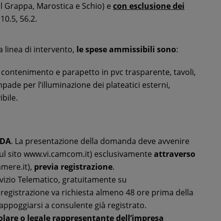
l Grappa, Marostica e Schio) e
con esclusione dei
.10.5, 56.2.
 linea di intervento,
le spese ammissibili sono
:
i contenimento e parapetto in pvc trasparente, tavoli,
mpade per l’illuminazione dei plateatici esterni,
bile.
NDA
. La presentazione della domanda deve avvenire
sul sito www.vi.camcom.it) esclusivamente
attraverso
mere.it),
previa registrazione
.
rvizio Telematico, gratuitamente su
 registrazione va richiesta almeno 48 ore prima della
ppoggiarsi a consulente già registrato.
itolare o legale rappresentante dell’impresa