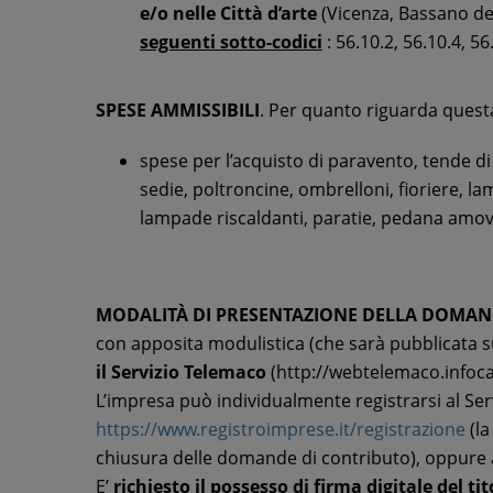
e/o nelle Città d’arte
(Vicenza, Bassano de
seguenti sotto-codici
: 56.10.2, 56.10.4, 56
SPESE AMMISSIBILI
. Per quanto riguarda questa
spese per l’acquisto di paravento, tende d
sedie, poltroncine, ombrelloni, fioriere, la
lampade riscaldanti, paratie, pedana amovi
MODALITÀ DI PRESENTAZIONE DELLA DOMA
con apposita modulistica (che sarà pubblicata 
il Servizio Telemaco
(http://webtelemaco.infoca
L’impresa può individualmente registrarsi al Se
https://www.registroimprese.it/registrazione
(la
chiusura delle domande di contributo), oppure a
E’
richiesto il possesso di firma digitale del t