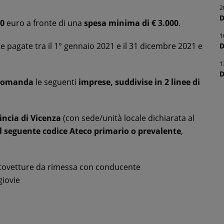
2
D
00
euro a fronte di una
spesa minima di € 3.000
.
1
pagate tra il 1° gennaio 2021 e il 31 dicembre 2021 e
D
1
D
 domanda
le seguenti
imprese, suddivise in 2 linee di
incia di Vicenza
(con sede/unità locale dichiarata al
il seguente codice Ateco primario o prevalente
,
utovetture da rimessa con conducente
giovie