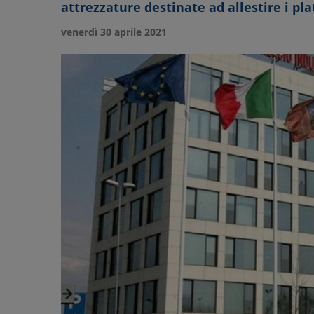
attrezzature destinate ad allestire i pla
venerdì 30 aprile 2021