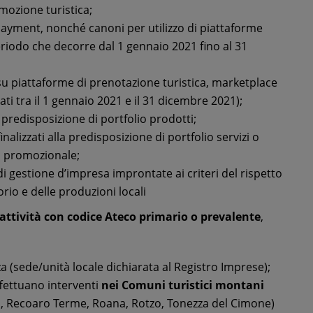
omozione turistica;
-payment, nonché canoni per utilizzo di piattaforme
periodo che decorre dal 1 gennaio 2021 fino al 31
 piattaforme di prenotazione turistica, marketplace
ati tra il 1 gennaio 2021 e il 31 dicembre 2021);
la predisposizione di portfolio prodotti;
inalizzati alla predisposizione di portfolio servizi o
na promozionale;
di gestione d’impresa improntate ai criteri del rispetto
orio e delle produzioni locali
attività con codice Ateco primario o prevalente
,
nza (sede/unità locale dichiarata al Registro Imprese);
effettuano interventi
nei Comuni turistici montani
co, Recoaro Terme, Roana, Rotzo, Tonezza del Cimone)