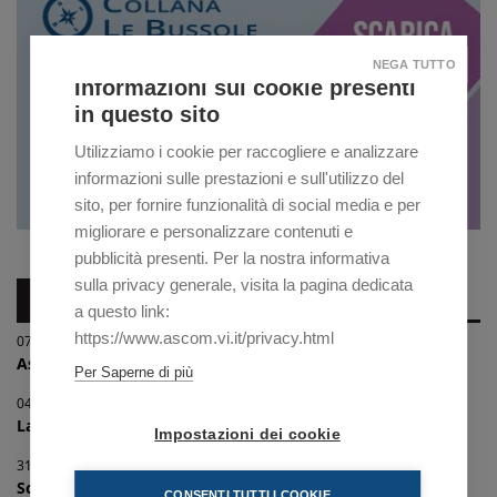
NEGA TUTTO
Informazioni sui cookie presenti
in questo sito
Utilizziamo i cookie per raccogliere e analizzare
informazioni sulle prestazioni e sull'utilizzo del
sito, per fornire funzionalità di social media e per
migliorare e personalizzare contenuti e
pubblicità presenti. Per la nostra informativa
sulla privacy generale, visita la pagina dedicata
NEWS IMPRESE
a questo link:
https://www.ascom.vi.it/privacy.html
07/08/2026
Associazione provinciale commercianti prodott...
Per Saperne di più
04/08/2026
Laboratorio per ragazzi "On board con le STEM...
Impostazioni dei cookie
31/07/2026
Scopri i nuovi corsi finanziati con i Voucher...
CONSENTI TUTTI I COOKIE