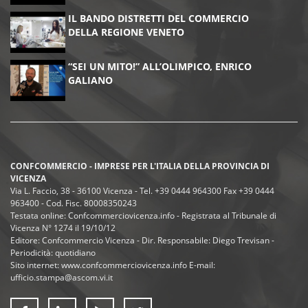
IL BANDO DISTRETTI DEL COMMERCIO
DELLA REGIONE VENETO
“SEI UN MITO!” ALL’OLIMPICO, ENRICO
GALIANO
CONFCOMMERCIO - IMPRESE PER L'ITALIA DELLA PROVINCIA DI
VICENZA
Via L. Faccio, 38 - 36100 Vicenza - Tel. +39 0444 964300 Fax +39 0444
963400 - Cod. Fisc. 80008350243
Testata online: Confcommerciovicenza.info - Registrata al Tribunale di
Vicenza N° 1274 il 19/10/12
Editore: Confcommercio Vicenza - Dir. Responsabile: Diego Trevisan -
Periodicità: quotidiano
Sito internet: www.confcommerciovicenza.info E-mail:
ufficio.stampa@ascom.vi.it