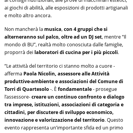
ai consigli nutrizionali, alle prove di macchinari estetici,
ai giochi di abilità, alle esposizioni di prodotti artigianali
e molto altro ancora.
Non mancherà la
musica
,
con 4 gruppi che si
alterneranno sul palco, oltre ad un DJ set
, mentre “Il
mondo di BU”, realtà molto conosciuta dalle famiglie,
proporrà dei
laboratori di cucina per i più piccoli
.
“Le attività del territorio ci stanno molto a cuore -
afferma
Paola Nicolin, assessore alle Attività
produttive-ambiente e associazioni del Comune di
Torri di Quartesolo
-. È
fondamentale
- prosegue
l’assessore-
creare un continuo confronto e dialogo
tra imprese, istituzioni, associazioni di categoria e
cittadini, per discutere di sviluppo economico,
innovazione e valorizzazione del territorio
. Questo
evento rappresenta un’importante sfida ed un primo