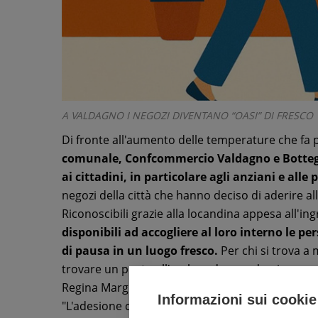
A VALDAGNO I NEGOZI DIVENTANO “OASI” DI FRESCO
Di fronte all'aumento delle temperature che fa 
comunale, Confcommercio Valdagno e Botteg
ai cittadini, in particolare agli anziani e alle 
negozi della città che hanno deciso di aderire 
Riconoscibili grazie alla locandina appesa all'in
disponibili ad accogliere al loro interno le
di pausa in un luogo fresco.
Per chi si trova a m
trovare un posto all'ombra, dove sedersi, con serv
Regina Margherita e a Progetto Giovani in via Pe
Informazioni sui cookie
"L'adesione convinta di Confcommercio, Botteghe