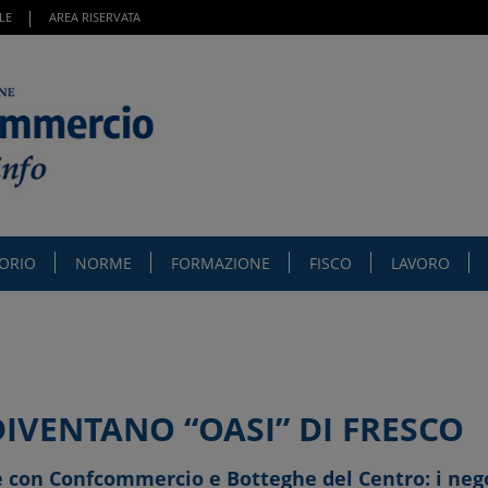
LE
AREA RISERVATA
TORIO
NORME
FORMAZIONE
FISCO
LAVORO
IVENTANO “OASI” DI FRESCO
e con Confcommercio e Botteghe del Centro: i negoz