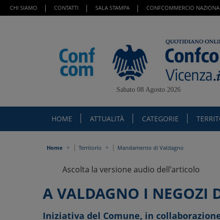
CHI SIAMO
CONTATTI
SALA STAMPA
CONFCOMMERCIO NAZIONA
Sabato 08 Agosto 2026
HOME
ATTUALITÀ
CATEGORIE
TERRI
|
|
Home
Territorio
Mandamento di Valdagno
Ascolta la versione audio dell'articolo
A VALDAGNO I NEGOZI D
Iniziativa del Comune, in collaborazion