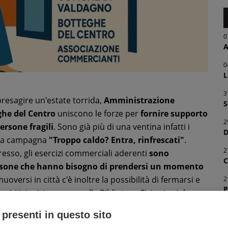
0
A
0
L
3
presagire un'estate torrida,
Amministrazione
S
he del Centro
uniscono le forze per
fornire supporto
2
persone fragili
. Sono già più di una ventina infatti i
D
alla campagna
"Troppo caldo? Entra, rinfrescati"
.
2
gresso, gli esercizi commerciali aderenti
sono
C
 persone che hanno bisogno di prendersi un momento
uoversi in città c'è inoltre la possibilità di fermarsi e
2
P
izi igienici e acqua nella Biblioteca Civica in viale
trarca.
2
 presenti in questo sito
D
 del Centro e dei singoli commercianti alla nostra