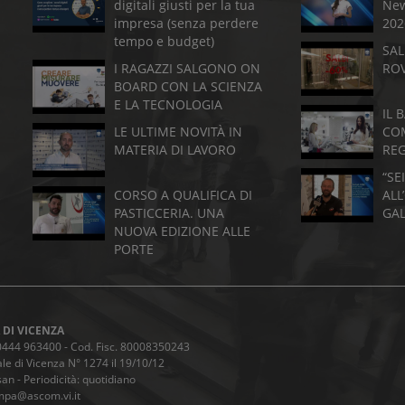
digitali giusti per la tua
New
impresa (senza perdere
202
tempo e budget)
SAL
I RAGAZZI SALGONO ON
RO
BOARD CON LA SCIENZA
E LA TECNOLOGIA
IL 
LE ULTIME NOVITÀ IN
CO
MATERIA DI LAVORO
RE
“SE
CORSO A QUALIFICA DI
ALL
PASTICCERIA. UNA
GA
NUOVA EDIZIONE ALLE
PORTE
 DI VICENZA
9 0444 963400 - Cod. Fisc. 80008350243
le di Vicenza N° 1274 il 19/10/12
an - Periodicità: quotidiano
ampa@ascom.vi.it