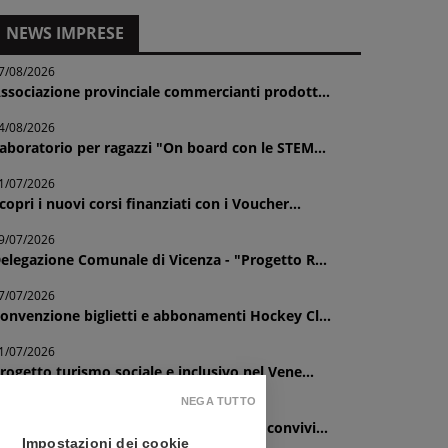
NEWS IMPRESE
7/08/2026
ssociazione provinciale commercianti prodott...
4/08/2026
aboratorio per ragazzi "On board con le STEM...
1/07/2026
copri i nuovi corsi finanziati con i Voucher...
9/07/2026
elegazione Comunale di Vicenza - "Progetto R...
7/07/2026
onvenzione biglietti e abbonamenti Hockey Cl...
1/07/2026
rogetto turismo sociale e inclusivo nel Vene...
NEGA TUTTO
1/07/2026
elegazione Comunale di Lonigo - Cena convivi...
Impostazioni dei cookie