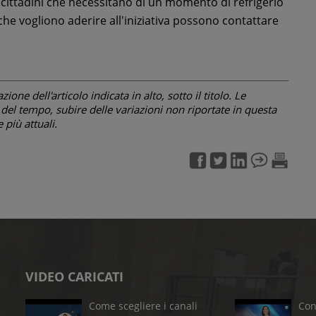
i cittadini che necessitano di un momento di refrigerio
 che vogliono aderire all'iniziativa possono contattare
one dell'articolo indicata in alto, sotto il titolo. Le
el tempo, subire delle variazioni non riportate in questa
più attuali.
VIDEO CARICATI
Come scegliere i canali
Con