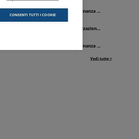
0/07/2026
elegazione Comunale di Dueville - Ordinanza ...
CONSENTI TUTTI I COOKIE
6/07/2026
elegazione Comunale di Asiago - Realizzazion...
3/07/2026
elegazione Comunale di Dueville - Ordinanza ...
Vedi tutte >