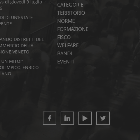
s di giovedì 9 luglio
CATEGORIE
6
TERRITORIO
DI DI UN’ESTATE
NORME
VENTE
FORMAZIONE
FISCO
BANDO DISTRETTI DEL
WELFARE
MMERCIO DELLA
GIONE VENETO
BANDI
I UN MITO!”
EVENTI
’OLIMPICO, ENRICO
LIANO