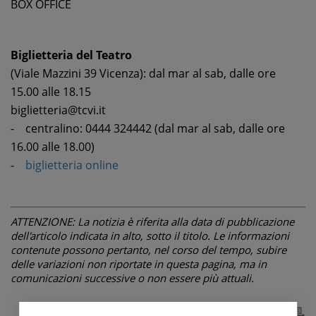
BOX OFFICE
Biglietteria del Teatro
(Viale Mazzini 39 Vicenza): dal mar al sab, dalle ore
15.00 alle 18.15
biglietteria@tcvi.it
- centralino: 0444 324442 (dal mar al sab, dalle ore
16.00 alle 18.00)
-
biglietteria online
ATTENZIONE: La notizia è riferita alla data di pubblicazione
dell'articolo indicata in alto, sotto il titolo. Le informazioni
contenute possono pertanto, nel corso del tempo, subire
delle variazioni non riportate in questa pagina, ma in
comunicazioni successive o non essere più attuali.