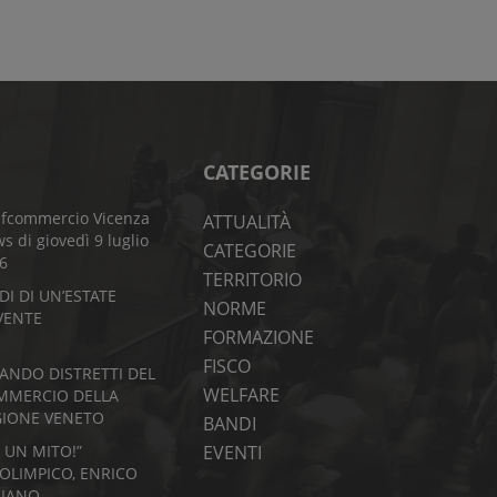
CATEGORIE
fcommercio Vicenza
ATTUALITÀ
s di giovedì 9 luglio
CATEGORIE
6
TERRITORIO
DI DI UN’ESTATE
NORME
VENTE
FORMAZIONE
FISCO
BANDO DISTRETTI DEL
WELFARE
MMERCIO DELLA
GIONE VENETO
BANDI
I UN MITO!”
EVENTI
’OLIMPICO, ENRICO
LIANO