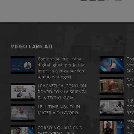
VIDEO CARICATI
Come scegliere i canali
Con
digitali giusti per la tua
New
impresa (senza perdere
202
tempo e budget)
SAL
I RAGAZZI SALGONO ON
RO
BOARD CON LA SCIENZA
E LA TECNOLOGIA
IL 
LE ULTIME NOVITÀ IN
CO
MATERIA DI LAVORO
RE
“SE
CORSO A QUALIFICA DI
ALL
PASTICCERIA. UNA
GA