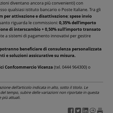
dizioni diventano ancora più convenienti) con
so qualsiasi istituto bancario o Poste Italiane. Tra gli
 per attivazione e disattivazione
;
spese invio
quanto riguarda le commissioni:
0,35% dell’importo
ne di interscambio + 0,50% sull’importo transato
te a sistemi di pagamento innovativi per gestire
i potranno beneficiare di consulenza personalizzata
nti e soluzioni assicurative su misura.
fici Confcommercio Vicenza
(tel. 0444 964300) o
one dell'articolo indicata in alto, sotto il titolo. Le
el tempo, subire delle variazioni non riportate in questa
più attuali.