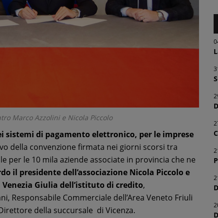
0
L
3
S
2
D
tro Marco Azzolini e Nicola Piccolo
2
C
dei sistemi di pagamento elettronico, per le imprese
ivo della convenzione firmata nei giorni scorsi tra
2
e per le 10 mila aziende associate in provincia che ne
P
rdo il presidente dell’associazione Nicola Piccolo e
2
Venezia Giulia dell’istituto di credito
,
D
i, Responsabile Commerciale dell’Area Veneto Friuli
2
 Direttore della succursale di Vicenza.
D