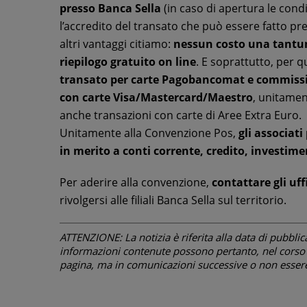
presso Banca Sella
(in caso di apertura le con
l’accredito del transato che può essere fatto pres
altri vantaggi citiamo:
nessun costo una tantum
riepilogo gratuito on line
. E soprattutto, per 
transato per carte Pagobancomat e commissio
con carte Visa/Mastercard/Maestro
, unitamen
anche transazioni con carte di Aree Extra Euro.
Unitamente alla Convenzione Pos,
gli associat
in merito a conti corrente, credito, investime
Per aderire alla convenzione,
contattare gli uf
rivolgersi alle filiali Banca Sella sul territorio.
ATTENZIONE: La notizia è riferita alla data di pubblicazi
informazioni contenute possono pertanto, nel corso d
pagina, ma in comunicazioni successive o non essere 