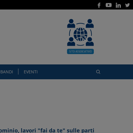
BANDI
EVENTI
minio, lavori "fai da te" sulle parti