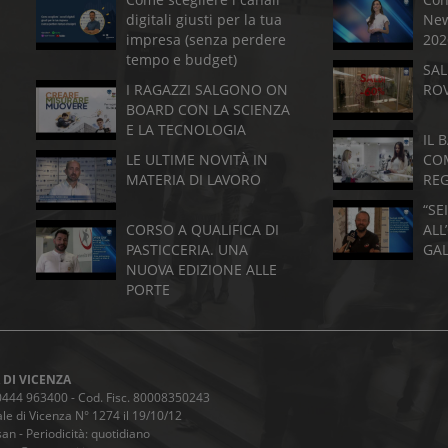
digitali giusti per la tua
New
impresa (senza perdere
202
tempo e budget)
SAL
I RAGAZZI SALGONO ON
RO
BOARD CON LA SCIENZA
E LA TECNOLOGIA
IL 
LE ULTIME NOVITÀ IN
CO
MATERIA DI LAVORO
RE
“SE
CORSO A QUALIFICA DI
ALL
PASTICCERIA. UNA
GA
NUOVA EDIZIONE ALLE
PORTE
 DI VICENZA
9 0444 963400 - Cod. Fisc. 80008350243
le di Vicenza N° 1274 il 19/10/12
an - Periodicità: quotidiano