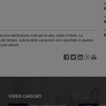
2
D
1
D
1
D
one dell'articolo indicata in alto, sotto il titolo. Le
el tempo, subire delle variazioni non riportate in questa
più attuali.
VIDEO CARICATI
Come scegliere i canali
Con