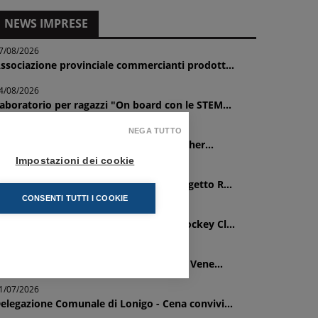
NEWS IMPRESE
7/08/2026
ssociazione provinciale commercianti prodott...
4/08/2026
aboratorio per ragazzi "On board con le STEM...
1/07/2026
NEGA TUTTO
copri i nuovi corsi finanziati con i Voucher...
Impostazioni dei cookie
9/07/2026
elegazione Comunale di Vicenza - "Progetto R...
CONSENTI TUTTI I COOKIE
7/07/2026
onvenzione biglietti e abbonamenti Hockey Cl...
1/07/2026
rogetto turismo sociale e inclusivo nel Vene...
1/07/2026
elegazione Comunale di Lonigo - Cena convivi...