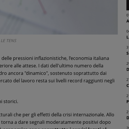
0
A
0
L
LE TENS
3
S
 delle pressioni inflazionistiche, l’economia italiana
2
iore alle attese. I dati dell'ultimo numero della
D
ro ancora "dinamico", sostenuto soprattutto dai
2
rcato del lavoro resta sui livelli record raggiunti negli
C
2
 storici.
P
2
urali che per gli effetti della crisi internazionale. Allo
D
torna a dare segnali moderatamente positivi dopo
2