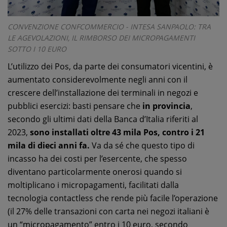
CONVENZIONE CONFCOMMERCIO - INTESA SANPAOLO: TRA
LE AGEVOLAZIONI, IL RIMBORSO DEI MICROPAGAMENTI
SOTTO I 10 EURO
L’utilizzo dei Pos, da parte dei consumatori vicentini, è
aumentato considerevolmente negli anni con il
crescere dell’installazione dei terminali in negozi e
pubblici esercizi: basti pensare che
in provincia
,
secondo gli ultimi dati della Banca d’Italia riferiti al
2023,
sono installati oltre 43 mila Pos, contro i 21
mila di dieci anni fa.
Va da sé che questo tipo di
incasso ha dei costi per l’esercente, che spesso
diventano particolarmente onerosi quando si
moltiplicano i micropagamenti, facilitati dalla
tecnologia contactless che rende più facile l’operazione
(il 27% delle transazioni con carta nei negozi italiani è
un “micropagamento” entro i 10 euro, secondo