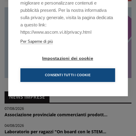
migliorare e personalizzare contenuti e
pubblicità presenti. Per la nostra informativa
sulla privacy generale, visita la pagina dedicata
a questo link:
https://www.ascom.vi.it/privacy.html
Per Saperne di più
Impostazioni dei cookie
CONSENTI TUTTI I COOKIE
NEWS IMPRESE
07/08/2026
Associazione provinciale commercianti prodott...
04/08/2026
Laboratorio per ragazzi "On board con le STEM...