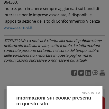
964300.
Inoltre, per rimanere sempre aggiornati sui bandi di
interesse per le imprese associate, è disponibile
l’apposita sezione del sito di Confcommercio Vicenza
www.ascom.vi.it
ATTENZIONE: La notizia è riferita alla data di pubblicazione
dell'articolo indicata in alto, sotto il titolo. Le informazioni
contenute possono pertanto, nel corso del tempo, subire
delle variazioni non riportate in questa pagina, ma in
comunicazioni successive o non essere più attuali.
NEGA TUTTO
Informazioni sui cookie presenti
in questo sito