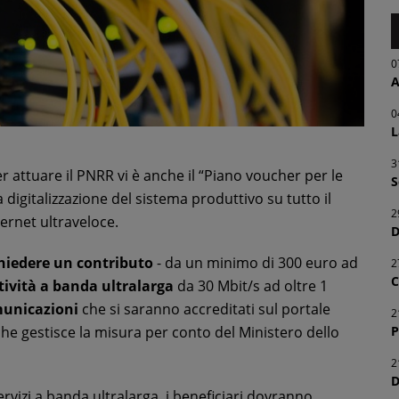
0
A
0
L
3
r attuare il PNRR vi è anche il “Piano voucher per le
S
 digitalizzazione del sistema produttivo su tutto il
2
ternet ultraveloce.
D
chiedere un contributo
- da un minimo di 300 euro ad
2
C
ttività a banda ultralarga
da 30 Mbit/s ad oltre 1
omunicazioni
che si saranno accreditati sul portale
2
P
, che gestisce la misura per conto del Ministero dello
2
D
ervizi a banda ultralarga, i beneficiari dovranno