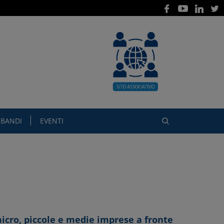
BANDI
EVENTI
icro, piccole e medie imprese a fronte