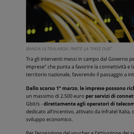
BANDA ULTRALARGA: PARTE LA “FASE DUE”
Tra gli interventi messi in campo dal Governo pe
imprese” che punta a favorire la connettività e la
territorio nazionale, favorendo il passaggio a in
Dallo scorso 1° marzo
,
le imprese possono ri
un massimo di 2.500 euro
per servizi di conne
Gbit/s -
direttamente agli operatori di telec
dedicato all’incentivo, attivato da Infratel Italia
sviluppo economico.
Per l’erogazione del voucher e l’attivazione dei s