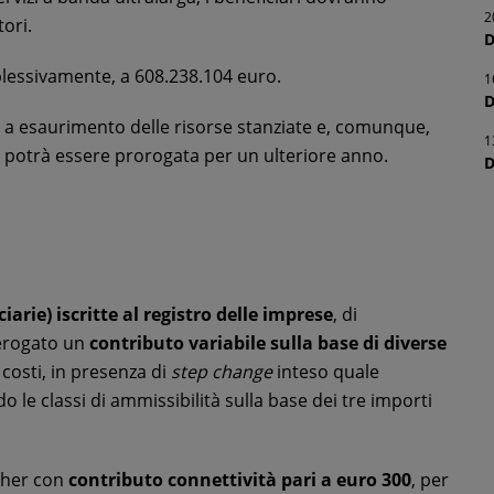
2
tori.
D
plessivamente, a 608.238.104 euro.
1
D
o a esaurimento delle risorse stanziate e, comunque,
1
a potrà essere prorogata per un ulteriore anno.
D
iarie) iscritte al registro delle imprese
, di
 erogato un
contributo variabile sulla base di diverse
i costi, in presenza di
step change
inteso quale
 le classi di ammissibilità sulla base dei tre importi
her con
contributo connettività pari a euro 300
, per