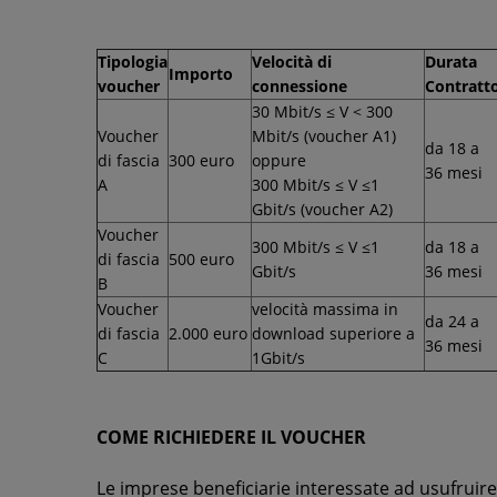
Tipologia
Velocità di
Durata
Importo
voucher
connessione
Contratt
30 Mbit/s ≤ V < 300
Voucher
Mbit/s (voucher A1)
da 18 a
di fascia
300 euro
oppure
36 mesi
A
300 Mbit/s ≤ V ≤1
Gbit/s (voucher A2)
Voucher
300 Mbit/s ≤ V ≤1
da 18 a
di fascia
500 euro
Gbit/s
36 mesi
B
Voucher
velocità massima in
da 24 a
di fascia
2.000 euro
download superiore a
36 mesi
C
1Gbit/s
COME RICHIEDERE IL VOUCHER
Le imprese beneficiarie interessate ad usufruire