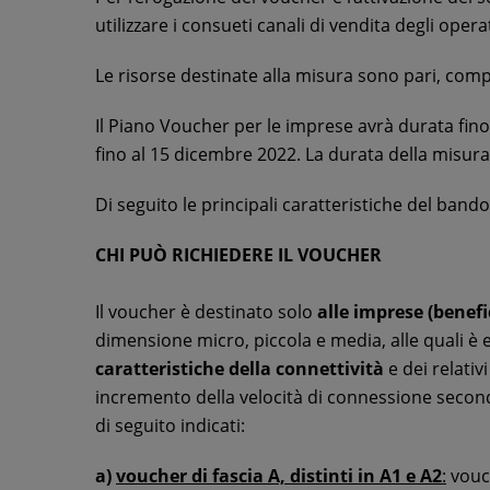
utilizzare i consueti canali di vendita degli opera
Le risorse destinate alla misura sono pari, com
Il Piano Voucher per le imprese avrà durata fin
fino al 15 dicembre 2022. La durata della misur
Di seguito le principali caratteristiche del bando
CHI PUÒ RICHIEDERE IL VOUCHER
Il voucher è destinato solo
alle imprese (benefic
dimensione micro, piccola e media, alle quali è
caratteristiche della connettività
e dei relativ
incremento della velocità di connessione secondo
di seguito indicati:
a)
voucher di fascia A, distinti in A1 e A2
:
vouc