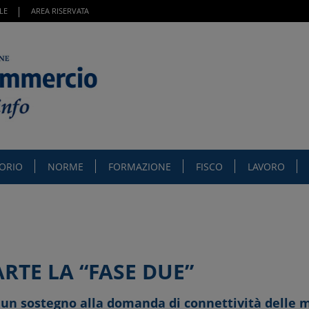
LE
AREA RISERVATA
TORIO
NORME
FORMAZIONE
FISCO
LAVORO
RTE LA “FASE DUE”
un sostegno alla domanda di connettività delle m