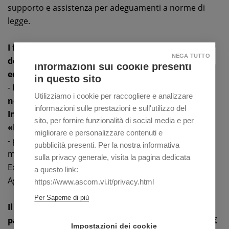
supporto e assistenza per adeguamenti a norme di
legge.
I fornitori
abilitati ad erogare i servizi ammissibili
NEGA TUTTO
devono avere sede legale in uno stato comunitario
Informazioni sui cookie presenti
ed essere:
in questo sito
- Imprese, enti, professionisti
registrati e pubblicati
Utilizziamo i cookie per raccogliere e analizzare
nella sezione «Catalogo dei fornitori» sezione
informazioni sulle prestazioni e sull'utilizzo del
Internazionalizzazione del portale
sito, per fornire funzionalità di social media e per
«Innoveneto.org»;
migliorare e personalizzare contenuti e
- per i servizi TEM, può trattarsi di un professionista
pubblicità presenti. Per la nostra informativa
messo a disposizione da una società di Temporary
sulla privacy generale, visita la pagina dedicata
Export Manager iscritta in elenchi tenuti da Enti e
a questo link:
Agenzie pubbliche.
https://www.ascom.vi.it/privacy.html
Per Saperne di più
Il contributo
(rientrante nel regime de minimis)
sarà
pari a € 2.000 su un spesa minima rendicontata di €
Impostazioni dei cookie