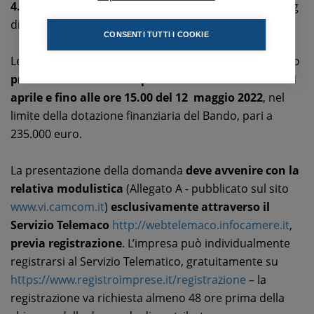
4.000
(più ulteriori 200 € se l’impresa è dotata di rating
di legalità).
CONSENTI TUTTI I COOKIE
Le aziende interessate a partecipare al bando possono
presentare domanda a partire dalle ore 15.00 del 21
aprile e fino alle ore 15.00 del 12 maggio 2022
, nel
limite della dotazione finanziaria del Bando, pari a
235.000 euro.
La presentazione della domanda
deve avvenire con la
relativa modulistica
(Allegato A - pubblicato sul sito
www.vi.camcom.it
)
esclusivamente attraverso il
Servizio Telemaco
http://webtelemaco.infocamere.it
,
previa registrazione
. L’impresa può individualmente
registrarsi al Servizio Telematico, gratuitamente su
https://www.registroimprese.it/registrazione
– la
registrazione va richiesta almeno 48 ore prima della