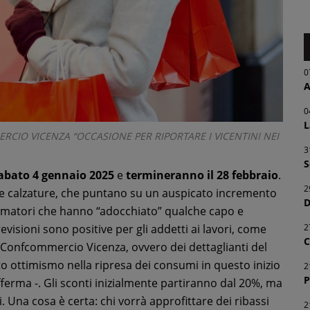
0
A
0
L
RCIO VICENZA “OCCASIONE PER RIPORTARE I VICENTINI NEI
3
S
abato 4 gennaio 2025
e
termineranno il 28 febbraio
.
2
o e calzature, che puntano su un auspicato incremento
D
umatori che hanno “adocchiato” qualche capo e
visioni sono positive per gli addetti ai lavori, come
2
C
Confcommercio Vicenza, ovvero dei dettaglianti del
 ottimismo nella ripresa dei consumi in questo inizio
2
P
fferma -. Gli sconti inizialmente partiranno dal 20%, ma
i. Una cosa è certa: chi vorrà approfittare dei ribassi
2