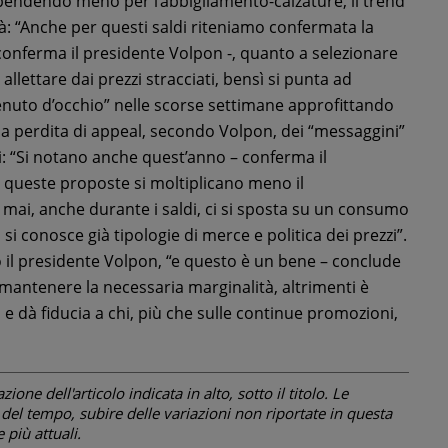
spendendo meno per l’abbigliamento-calzature, il trend
tà: “Anche per questi saldi riteniamo confermata la
conferma il presidente Volpon -, quanto a selezionare
 allettare dai prezzi stracciati, bensì si punta ad
tenuto d’occhio” nelle scorse settimane approfittando
la perdita di appeal, secondo Volpon, dei “messaggini”
ti: “Si notano anche quest’anno – conferma il
 queste proposte si moltiplicano meno il
 mai, anche durante i saldi, ci si sposta su un consumo
 si conosce già tipologie di merce e politica dei prezzi”.
o il presidente Volpon, “e questo è un bene – conclude
 mantenere la necessaria marginalità, altrimenti è
a e dà fiducia a chi, più che sulle continue promozioni,
one dell'articolo indicata in alto, sotto il titolo. Le
el tempo, subire delle variazioni non riportate in questa
più attuali.