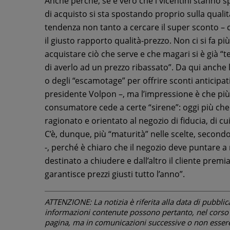
Anche perché, se è vero che i vicentini stanno 
di acquisto si sta spostando proprio sulla quali
tendenza non tanto a cercare il super sconto – 
il giusto rapporto qualità-prezzo. Non ci si fa più
acquistare ciò che serve e che magari si è già “
di averlo ad un prezzo ribassato”. Da qui anche 
o degli “escamotage” per offrire sconti anticipa
presidente Volpon –, ma l’impressione è che più
consumatore cede a certe “sirene”: oggi più che
ragionato e orientato al negozio di fiducia, di cui
C’è, dunque, più “maturità” nelle scelte, second
-, perché è chiaro che il negozio deve puntare a
destinato a chiudere e dall’altro il cliente premi
garantisce prezzi giusti tutto l’anno”.
ATTENZIONE: La notizia è riferita alla data di pubblicazi
informazioni contenute possono pertanto, nel corso d
pagina, ma in comunicazioni successive o non essere 