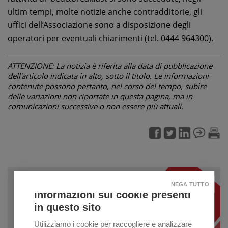
ultim tempi, molte notizie anche contradditorie, gli
uffici dell’Associazione sono a disposizione degli
operatori per eventuali chiarimenti (tel. 0444 964300).
ATTENZIONE: La notizia è riferita alla data di pubblicazione
dell'articolo indicata in alto, sotto il titolo. Le informazioni
contenute possono pertanto, nel corso del tempo, subire
delle variazioni non riportate in questa pagina, ma in
comunicazioni successive o non essere più attuali.
NEGA TUTTO
Informazioni sui cookie presenti
in questo sito
Utilizziamo i cookie per raccogliere e analizzare