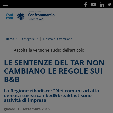
Toggl
navig
|
|
Home
Categorie
Turismo e Ristorazione
Ascolta la versione audio dell'articolo
LE SENTENZE DEL TAR NON
CAMBIANO LE REGOLE SUI
B&B
La Regione ribadisce: "Nei comuni ad alta
densità turistica i bed&breakfast sono
attività di impresa"
giovedì 15 settembre 2016