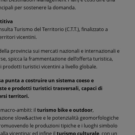
ncipali per sostenere la domanda.
titiva
sulta Turismo del Territorio (C.T.T.), finalizzato a
rritori vicentini.
della provincia sui mercati nazionali e internazionali e
merse, spicca la frammentazione dell’offerta turistica,
rodotti turistici vicentini a livello globale.
isa punta a costruire un sistema coeso e
e e prodotti turistici trasversali, capaci di
si territori.
e macro-ambiti: il
turismo bike e outdoor
,
ocazione slow&active e le potenzialità geomorfologiche
promuovendo le produzioni tipiche e i luoghi simbolo
lla vicentina; ed infine il
turismo culturale
, con un