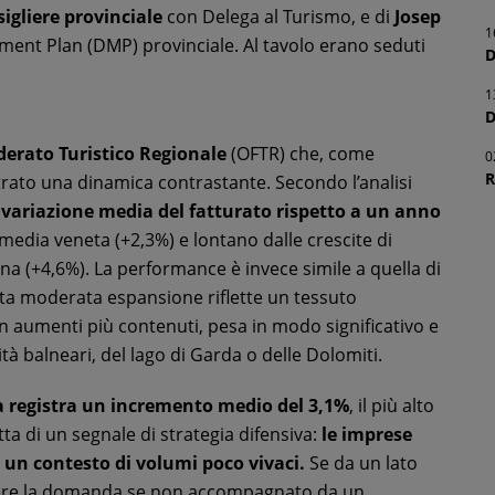
igliere provinciale
con Delega al Turismo, e di
Josep
1
ement Plan (DMP) provinciale. Al tavolo erano seduti
D
1
D
derato Turistico Regionale
(OFTR) che, come
0
R
trato una dinamica contrastante. Secondo l’analisi
 variazione media del fatturato rispetto a un anno
 media veneta (+2,3%) e lontano dalle crescite di
na (+4,6%). La performance è invece simile a quella di
sta moderata espansione riflette un tessuto
on aumenti più contenuti, pesa in modo significativo e
ità balneari, del lago di Garda o delle Dolomiti.
za registra un incremento medio del 3,1%
, il più alto
tta di un segnale di strategia difensiva:
le imprese
n un contesto di volumi poco vivaci.
Se da un lato
rimere la domanda se non accompagnato da un