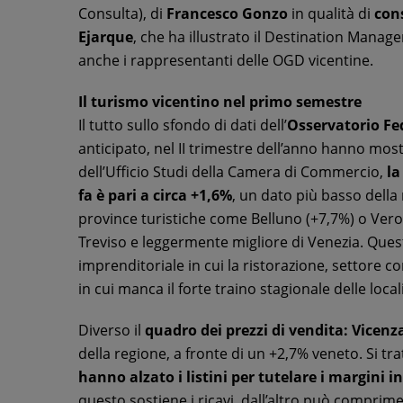
Consulta), di
Francesco Gonzo
in qualità di
cons
Ejarque
, che ha illustrato il Destination Manag
anche i rappresentanti delle OGD vicentine.
Il turismo vicentino nel primo semestre
Il tutto sullo sfondo di dati dell’
Osservatorio Fe
anticipato, nel II trimestre dell’anno hanno mos
dell’Ufficio Studi della Camera di Commercio,
la
fa è pari a circa +1,6%
, un dato più basso della
province turistiche come Belluno (+7,7%) o Vero
Treviso e leggermente migliore di Venezia. Que
imprenditoriale in cui la ristorazione, settore c
in cui manca il forte traino stagionale delle local
Diverso il
quadro dei prezzi di vendita: Vicen
della regione, a fronte di un +2,7% veneto. Si tra
hanno alzato i listini per tutelare i margini i
questo sostiene i ricavi, dall’altro può comp