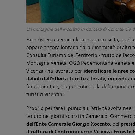
Un'immagine dell'incontro in Camera di Commercio d
Fare sistema per accelerare una crescita, quella
appare ancora lontana dalla dinamicità di altri t
Consulta Turismo del Territorio - frutto dell’acc
Montagna Veneta, OGD Pedemontana Veneta e Co
Vicenza - ha lavorato per
identificare le aree c
deboli dell’offerta turistica locale, individuan
fondamentale, propedeutico alla definizione di 
turistici vicentini.
Proprio per fare il punto sull’attività svolta neg
tenuto nei giorni scorsi in Camera di Commercio
dell’Ente Camerale Giorgio Xoccato
, del
presi
direttore di Confcommercio Vicenza Ernesto