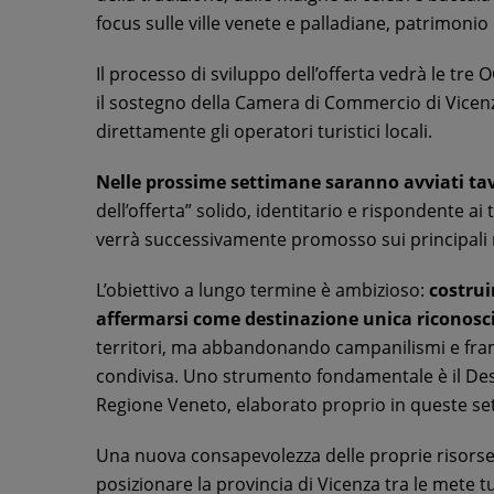
focus sulle ville venete e palladiane, patrimonio 
Il processo di sviluppo dell’offerta vedrà le tre
il sostegno della Camera di Commercio di Vicenz
direttamente gli operatori turistici locali.
Nelle prossime settimane saranno avviati tavol
dell’offerta” solido, identitario e rispondente
verrà successivamente promosso sui principali 
L’obiettivo a lungo termine è ambizioso:
costrui
affermarsi come destinazione unica riconosci
territori, ma abbandonando campanilismi e fram
condivisa. Uno strumento fondamentale è il Des
Regione Veneto, elaborato proprio in queste se
Una nuova consapevolezza delle proprie risorse
posizionare la provincia di Vicenza tra le mete tur