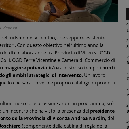
0
i Vicenza
L
 del turismo nel Vicentino, che seppure esistente
3
erritori. Con questo obiettivo nell’ultimo anno la
S
ordo di collaborazione tra Provincia di Vicenza, OGD
2
lli, OGD Terre Vicentine e Camera di Commercio di
D
on maggiore potenzialità e
allo stesso tempo
i punti
2
do gli ambiti strategici di intervento
. Un lavoro
C
quello che sarà un vero e proprio catalogo di prodotti
2
P
li ultimi mesi e alle prossime azioni in programma, si è
2
 un incontro che ha visto la presenza del
presidente
D
dente della Provincia di Vicenza Andrea Nardin
, del
2
 Boschiero
(componente della cabina di regia della
D