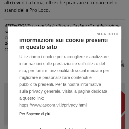
altri eventi a tema, oltre che pranzare e cenare nello
stand della Pro Loco.
ATTENZIONE: La notizia è riferita alla data di pubblicazione
dell'articolo indicata in alto, sotto il titolo. Le informazioni
NEGA TUTTO
contenute possono pertanto, nel corso del tempo, subire
Informazioni sui cookie presenti
delle variazioni non riportate in questa pagina, ma in
in questo sito
comunicazioni successive o non essere più attuali.
Utilizziamo i cookie per raccogliere e analizzare
informazioni sulle prestazioni e sull'utilizzo del
sito, per fornire funzionalità di social media e per
migliorare e personalizzare contenuti e
pubblicità presenti. Per la nostra informativa
sulla privacy generale, visita la pagina dedicata
a questo link:
https://www.ascom.vi.it/privacy.html
Per Saperne di più