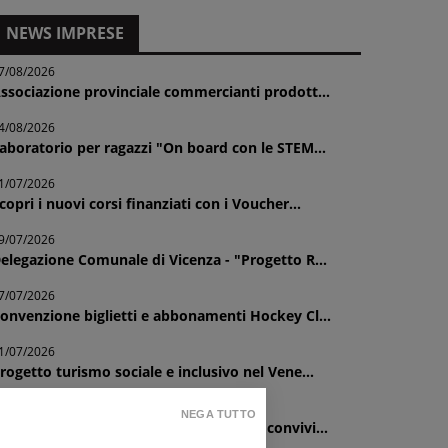
NEWS IMPRESE
7/08/2026
ssociazione provinciale commercianti prodott...
4/08/2026
aboratorio per ragazzi "On board con le STEM...
1/07/2026
copri i nuovi corsi finanziati con i Voucher...
9/07/2026
elegazione Comunale di Vicenza - "Progetto R...
7/07/2026
onvenzione biglietti e abbonamenti Hockey Cl...
1/07/2026
rogetto turismo sociale e inclusivo nel Vene...
1/07/2026
NEGA TUTTO
elegazione Comunale di Lonigo - Cena convivi...