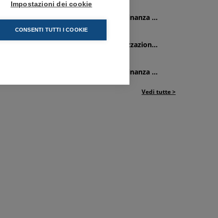
Impostazioni dei cookie
0/07/2026
elegazione Comunale di Dueville - Ordinanza ...
CONSENTI TUTTI I COOKIE
6/07/2026
elegazione Comunale di Asiago - Realizzazion...
3/07/2026
elegazione Comunale di Dueville - Ordinanza ...
Vedi tutte >