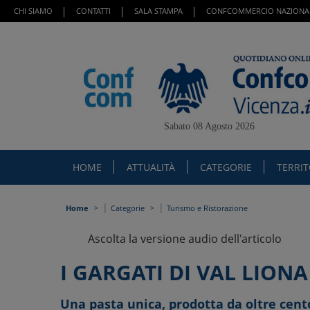
CHI SIAMO
CONTATTI
SALA STAMPA
CONFCOMMERCIO NAZIONA
Sabato 08 Agosto 2026
HOME
ATTUALITÀ
CATEGORIE
TERRI
|
|
Home
Categorie
Turismo e Ristorazione
Ascolta la versione audio dell'articolo
I GARGATI DI VAL LION
Una pasta unica, prodotta da oltre cent