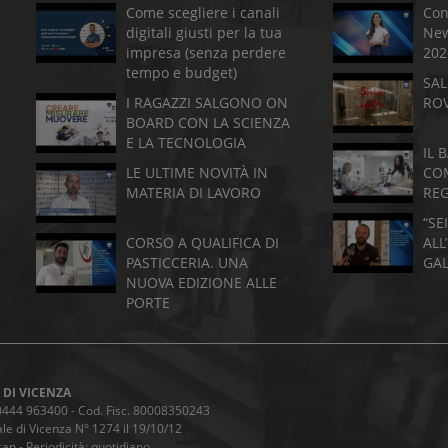
Come scegliere i canali
Con
digitali giusti per la tua
New
impresa (senza perdere
202
tempo e budget)
SAL
I RAGAZZI SALGONO ON
RO
BOARD CON LA SCIENZA
E LA TECNOLOGIA
IL 
LE ULTIME NOVITÀ IN
CO
MATERIA DI LAVORO
RE
“SE
CORSO A QUALIFICA DI
ALL
PASTICCERIA. UNA
GA
NUOVA EDIZIONE ALLE
PORTE
 DI VICENZA
9 0444 963400 - Cod. Fisc. 80008350243
le di Vicenza N° 1274 il 19/10/12
an - Periodicità: quotidiano