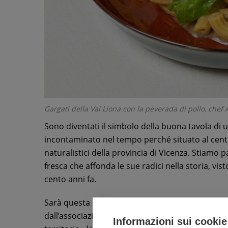
Gargati della Val Liona con la peverada di pollo, chef
Sono diventati il simbolo della buona tavola di u
incontaminato nel tempo perché situato al centr
naturalistici della provincia di Vicenza. Stiamo 
fresca che affonda le sue radici nella storia, vis
cento anni fa.
Sarà questa specialità - riscoperta e valorizzata
dall’associazione Visit Val Liona e dal Mandame
Informazioni sui cookie