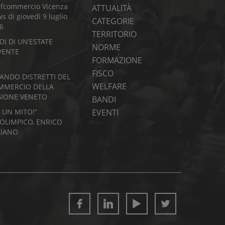
fcommercio Vicenza
ATTUALITÀ
s di giovedì 9 luglio
CATEGORIE
6
TERRITORIO
DI DI UN’ESTATE
NORME
VENTE
FORMAZIONE
FISCO
BANDO DISTRETTI DEL
WELFARE
MMERCIO DELLA
GIONE VENETO
BANDI
I UN MITO!”
EVENTI
’OLIMPICO, ENRICO
LIANO