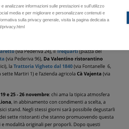
end
che prevedono sia la
degustazione nei classici
2
 e analizzare informazioni sulle prestazioni e sull'utilizzo
n
sette locali del territorio per chi vuole scoprire le
D
i social media e per migliorare e personalizzare contenuti e
are i Gargati di Val Liona sta nelle caratteristiche di
nformativa sulla privacy generale, visita la pagina dedicata a
1
 utilizzando una farina particolare, macinata a pie­tra
D
t/privacy.html
ona e una lenta cottura, che arriva anche a
1
D
aretto
(via Pederiva 24), il
Trequarti
(piazza del
tta
(via Pederiva 96),
Da Valentino ristorantino
ci), la
Trattoria Vigheto dal 1840
(via Fontanelle 6,
a sette Martiri 1) e l’azienda agricola
Cà Vajenta
(via
 19 e 25 - 26 novembre
: chi ama la tipica atmosfera
 Liona
, in abbinamento con condimenti a scelta, a
sici stand. Negli stessi giorni sarà possibile degustarli
olo dei sette ristoranti che stanno promuovendo questa
e modalità originali per proporli. Dopo questi