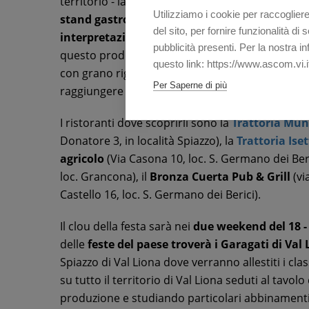
territorio - la protagonista i
due speciali week
Utilizziamo i cookie per raccogliere
stand gastronomici
di una festa di paese, sia i
del sito, per fornire funzionalità d
interpretazioni degli chef
. Il motivo per celebr
pubblicità presenti. Per la nostra i
questo prodotto davvero unico: è infatti ottenuto
questo link: https://www.ascom.vi.i
con grano rigorosamente raccolto solo in Val Li
Per Saperne di più
raggiungere i 40 minuti.
I ristoranti dove scoprirli sono la
Trattoria Mun
Donatore 3, in località Spiazzo), la
Trattoria Ise
agricolo
(Via Casona 10, loc. S. Germano dei Beri
loc. Grancona), il
Bronza Cuerta Pub & Grill
(vi
Castello 16, loc. S. Germano dei Berici).
Il clou della festa sarà nei
due weekend del 18 -
delle
feste del paese troverà i Garagati di Val
Spiazzo di Val Liona dove verranno allestiti i clas
su tutto il territorio di Val Liona seduti al tav
produzione e studiando particolari abbinamenti 