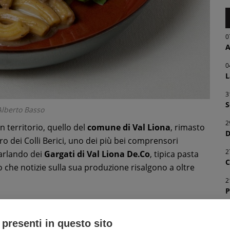
0
A
0
L
3
S
 Alberto Basso
2
n territorio, quello del
comune di Val Liona
, rimasto
D
o dei Colli Berici, uno dei più bei comprensori
2
parlando dei
Gargati di Val Liona De.Co
, tipica pasta
C
to che notizie sulla sua produzione risalgono a oltre
2
P
 dal Comune di Val Liona, dalla Pro Val Liona,
2
nto Confcommercio di Lonigo con i ristoratori del
D
 presenti in questo sito