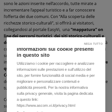
sono le azioni inserite nell’accordo, tutte mirate a
incrementare l’appeal turistico e a far conoscere
l’offerta dei due comuni. Con “Alla scoperta delle
ricchezze storico-culturali”, si offrirà ai visitatori,
collegandosi al portale EasyVi, una
“mappatura” on
line dei percorsi turistici, dei siti storico-culturali e
dei monumenti
, ma anche in prospettiva, delle attività
NEGA TUTTO
Informazioni sui cookie presenti
commerciali, di ristorazione e dell’ospitalità disponibili
in questo sito
sul territorio. Un’altra azione prevista dal Protocollo si
intitola “I percorsi ciclo-pedonali” e intende
valorizzare
Utilizziamo i cookie per raccogliere e analizzare
queste vie che corrono lungo il territorio dei due
informazioni sulle prestazioni e sull'utilizzo del
Comuni
, anche attraverso l’illustrazione della flora e
sito, per fornire funzionalità di social media e per
della fauna selvatiche presenti, per orientare cittadini e
migliorare e personalizzare contenuti e
pubblicità presenti. Per la nostra informativa
turisti a scoprire le bellezze naturali.
sulla privacy generale, visita la pagina dedicata
Con il progetto “web”, ci si focalizzerà in particolare
a questo link:
https://www.ascom.vi.it/privacy.html
sulla
comunicazione, sempre nel sito EasyVi, dei