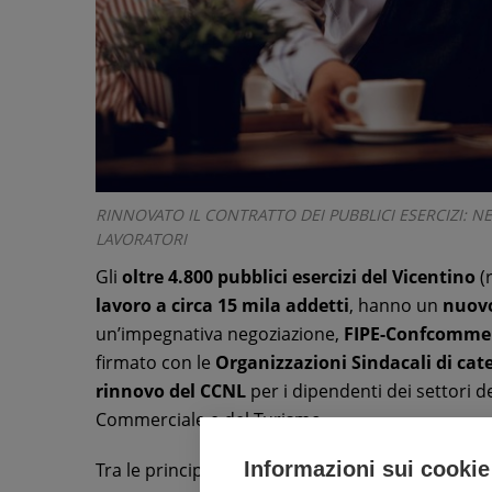
RINNOVATO IL CONTRATTO DEI PUBBLICI ESERCIZI: NE
LAVORATORI
Gli
oltre 4.800 pubblici esercizi del Vicentino
(r
lavoro a circa 15 mila addetti
, hanno un
nuovo
un’impegnativa negoziazione,
FIPE-Confcomme
firmato con le
Organizzazioni Sindacali di cat
rinnovo del CCNL
per i dipendenti dei settori de
Commerciale e del Turismo.
Informazioni sui cookie
Tra le principali novità del CCNL (scaduto il 31 d