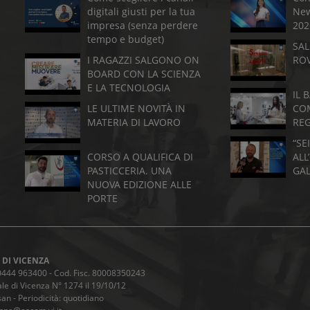
digitali giusti per la tua
New
impresa (senza perdere
202
tempo e budget)
SAL
I RAGAZZI SALGONO ON
RO
BOARD CON LA SCIENZA
E LA TECNOLOGIA
IL 
LE ULTIME NOVITÀ IN
CO
MATERIA DI LAVORO
RE
“SE
CORSO A QUALIFICA DI
ALL
PASTICCERIA. UNA
GA
NUOVA EDIZIONE ALLE
PORTE
 DI VICENZA
9 0444 963400 - Cod. Fisc. 80008350243
le di Vicenza N° 1274 il 19/10/12
an - Periodicità: quotidiano