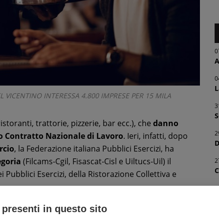
0
A
0
L
L VICENTINO INTERESSA 4.800 IMPRESE PER 15 MILA
3
S
istoranti, trattorie, pizzerie, bar ecc.), che
danno
2
 Contratto Nazionale di Lavoro
. Ieri, infatti, dopo
D
rcio
, la Federazione italiana Pubblici Esercizi, ha
egoria
(Filcams-Cgil, Fisascat-Cisl e Uiltucs-Uil) il
2
C
i Pubblici Esercizi, della Ristorazione Collettiva e
2
P
 presenti in questo sito
icembre 2021), l’
aumento in busta paga di 200 euro
a
2