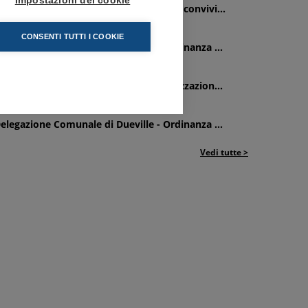
Impostazioni dei cookie
elegazione Comunale di Lonigo - Cena convivi...
0/07/2026
CONSENTI TUTTI I COOKIE
elegazione Comunale di Dueville - Ordinanza ...
6/07/2026
elegazione Comunale di Asiago - Realizzazion...
3/07/2026
elegazione Comunale di Dueville - Ordinanza ...
Vedi tutte >