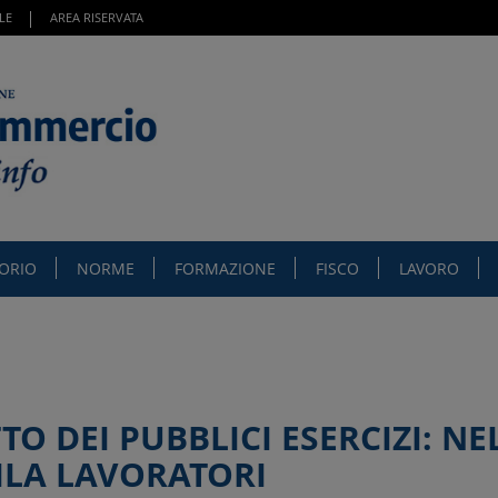
LE
AREA RISERVATA
TORIO
NORME
FORMAZIONE
FISCO
LAVORO
O DEI PUBBLICI ESERCIZI: NE
MILA LAVORATORI