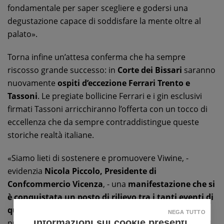
fondamentale per saper scegliere e godersi una
degustazione capace di soddisfare la mente oltre al
palato».
Torna infine un’attesa conferma che ha sempre
riscosso grande successo: in
Corte dei Bissari
saranno
nuovamente
ospiti d’eccezione Ferrari Trento e
Tassoni
. Le pregiate bollicine Ferrari e i gin esclusivi
firmati Tassoni arricchiranno l’offerta con un tocco di
eccellenza che da sempre contraddistingue queste
storiche realtà italiane.
«Siamo lieti di sostenere e promuovere Viwine, -
evidenzia
Nicola Piccolo, Presidente di
Confcommercio Vicenza
, - una
manifestazione che si
è conquistata un posto di rilievo tra i tanti eventi di
qualità che si svolgono a settembre a Vicenza
. La
NEGA TUTTO
Informazioni sui cookie presenti
proposta di Viwine si inserisce perfettamente nella