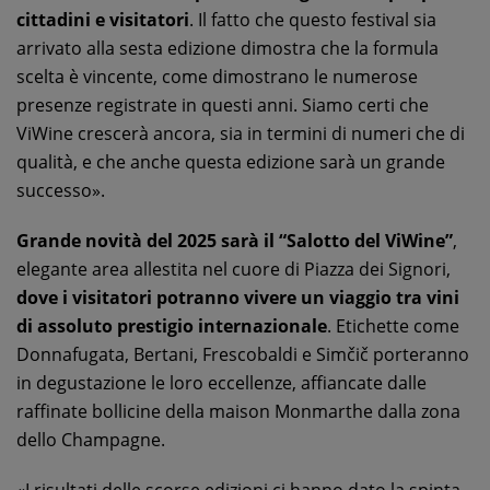
cittadini e visitatori
. Il fatto che questo festival sia
arrivato alla sesta edizione dimostra che la formula
scelta è vincente, come dimostrano le numerose
presenze registrate in questi anni. Siamo certi che
ViWine crescerà ancora, sia in termini di numeri che di
qualità, e che anche questa edizione sarà un grande
successo».
Grande novità del 2025 sarà il “Salotto del ViWine”
,
elegante area allestita nel cuore di Piazza dei Signori,
dove i visitatori potranno vivere un viaggio tra vini
di assoluto prestigio internazionale
. Etichette come
Donnafugata, Bertani, Frescobaldi e Simčič porteranno
in degustazione le loro eccellenze, affiancate dalle
raffinate bollicine della maison Monmarthe dalla zona
dello Champagne.