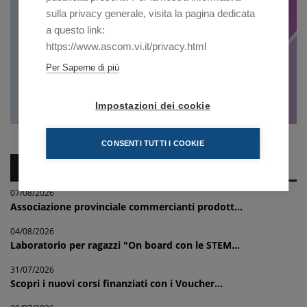
sulla privacy generale, visita la pagina dedicata
a questo link:
https://www.ascom.vi.it/privacy.html
Per Saperne di più
Impostazioni dei cookie
CONSENTI TUTTI I COOKIE
NEWS IMPRESE
07/08/2026
Associazione provinciale commercianti prodott...
04/08/2026
Laboratorio per ragazzi "On board con le STEM...
31/07/2026
Scopri i nuovi corsi finanziati con i Voucher...