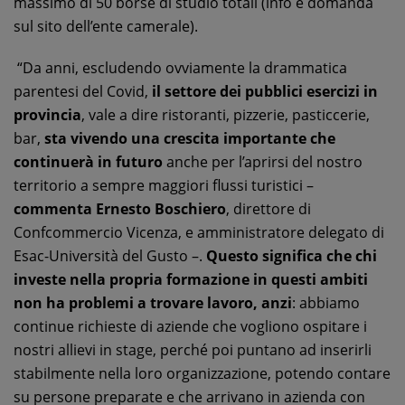
massimo di 50 borse di studio totali (info e domanda
sul sito dell’ente camerale).
“Da anni, escludendo ovviamente la drammatica
parentesi del Covid,
il settore dei pubblici esercizi in
provincia
, vale a dire ristoranti, pizzerie, pasticcerie,
bar,
sta vivendo una crescita importante che
continuerà in futuro
anche per l’aprirsi del nostro
territorio a sempre maggiori flussi turistici –
commenta Ernesto Boschiero
, direttore di
Confcommercio Vicenza, e amministratore delegato di
Esac-Università del Gusto –.
Questo significa che chi
investe nella propria formazione in questi ambiti
non ha problemi a trovare lavoro, anzi
: abbiamo
continue richieste di aziende che vogliono ospitare i
nostri allievi in stage, perché poi puntano ad inserirli
stabilmente nella loro organizzazione, potendo contare
su persone preparate e che arrivano in azienda con