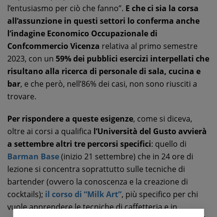
l’entusiasmo per ciò che fanno”.
E che ci sia la corsa
all’assunzione in questi settori lo conferma anche
l’indagine Economico Occupazionale di
Confcommercio Vicenza
relativa al primo semestre
2023, con un
59% dei pubblici esercizi interpellati che
risultano alla ricerca di personale di sala, cucina e
bar
, e che però, nell’86% dei casi, non sono riusciti a
trovare.
Per rispondere a queste esigenze
, come si diceva,
oltre ai corsi a qualifica
l’Università del Gusto avvierà
a settembre altri tre percorsi specifici
: quello di
Barman Base
(inizio 21 settembre) che in 24 ore di
lezione si concentra soprattutto sulle tecniche di
bartender (ovvero la conoscenza e la creazione di
cocktails);
il corso di “Milk Art”
, più specifico per chi
vuole apprendere le tecniche di caffetteria e in