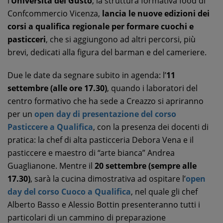
l’
Università del Gusto
, la struttura formativa food di
Confcommercio Vicenza,
lancia le nuove edizioni dei
corsi a qualifica regionale per formare cuochi e
pasticceri
, che si aggiungono ad altri percorsi, più
brevi, dedicati alla figura del barman e del cameriere.
Due le date da segnare subito in agenda: l’
11
settembre (alle ore 17.30)
, quando i laboratori del
centro formativo che ha sede a Creazzo si apriranno
per un
open day di presentazione del corso
Pasticcere a Qualifica
, con la presenza dei docenti di
pratica: la chef di alta pasticceria Debora Vena e il
pasticcere e maestro di “arte bianca” Andrea
Guaglianone. Mentre il
20 settembre (sempre alle
17.30)
, sarà la cucina dimostrativa ad ospitare l’
open
day del corso Cuoco a Qualifica
, nel quale gli chef
Alberto Basso e Alessio Bottin presenteranno tutti i
particolari di un cammino di preparazione