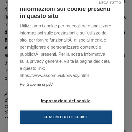
particolare le decorazioni di caffè e cappuccini (inizio il
NEGA TUTTO
Informazioni sui cookie presenti
4 ottobre per 16 ore)
e un corso sul
Servizio in Sala
in questo sito
(inizio 7 novembre per 12 ore) per apprendere regole e
tecniche per servire al tavolo. Tra l’altro,
per chi è già
Utilizziamo i cookie per raccogliere e analizzare
dipendente di aziende del comparto iscritte all’Ente
informazioni sulle prestazioni e sull'utilizzo del
Bilaterale Settore Terziario della Provincia di
sito, per fornire funzionalitÃ di social media e
Vicenza, questi corsi sono totalmente finanziati
per migliorare e personalizzare contenuti e
pubblicitÃ presenti. Per la nostra informativa
anche grazie al contributo della Camera di Commercio
sulla privacy generale, visita la pagina dedicata
di Vicenza: un’occasione, dunque, anche per chi è già
a questo link:
inserito nel mondo del lavoro ma vuole affinare le
https://www.ascom.vi.it/privacy.html
proprie competenze.
Per Saperne di piÃ¹
ATTENZIONE: La notizia è riferita alla data di pubblicazione
dell'articolo indicata in alto, sotto il titolo. Le informazioni
Impostazioni dei cookie
contenute possono pertanto, nel corso del tempo, subire
delle variazioni non riportate in questa pagina, ma in
comunicazioni successive o non essere più attuali.
CONSENTI TUTTI I COOKIE