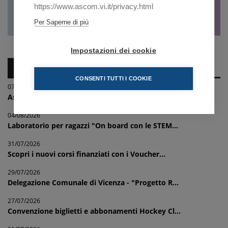
https://www.ascom.vi.it/privacy.html
Per Saperne di più
Impostazioni dei cookie
NEWS IMPRESE
CONSENTI TUTTI I COOKIE
07/08/2026
Associazione provinciale commercianti prodott...
04/08/2026
Laboratorio per ragazzi "On board con le STEM...
31/07/2026
Scopri i nuovi corsi finanziati con i Voucher...
29/07/2026
Delegazione Comunale di Vicenza - "Progetto R...
27/07/2026
Convenzione biglietti e abbonamenti Hockey Cl...