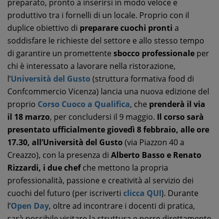
preparato, pronto a inserirsi in modo veloce e
produttivo tra i fornelli di un locale. Proprio con il
duplice obiettivo di
preparare cuochi pronti
a
soddisfare le richieste del settore e allo stesso tempo
di garantire un promettente
sbocco professionale
per
chi è interessato a lavorare nella ristorazione,
l’
Università del Gusto
(struttura formativa food di
Confcommercio Vicenza) lancia una nuova edizione del
proprio
Corso Cuoco a Qualifica
, che
prenderà il via
il 18 marzo
, per concludersi il 9 maggio.
Il corso sarà
presentato ufficialmente
giovedì 8 febbraio, alle ore
17.30, all’Università del Gusto
(via Piazzon 40 a
Creazzo), con la presenza di
Alberto Basso e Renato
Rizzardi, i due chef
che mettono la propria
professionalità, passione e creatività al servizio dei
cuochi del futuro (per iscriverti
clicca QUI
). Durante
l’
Open Day
, oltre ad incontrare i docenti di pratica,
sarà possibile visitare la struttura e porre direttamente