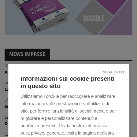
NEWS IMPRESE
07/08/2026
Associazione provinciale commercianti prodott...
NEGA TUTTO
Informazioni sui cookie presenti
04/08/2026
in questo sito
Laboratorio per ragazzi "On board con le STEM...
Utilizziamo i cookie per raccogliere e analizzare
31/07/2026
informazioni sulle prestazioni e sull'utilizzo del
Scopri i nuovi corsi finanziati con i Voucher...
sito, per fornire funzionalità di social media e per
29/07/2026
migliorare e personalizzare contenuti e
Delegazione Comunale di Vicenza - "Progetto R...
pubblicità presenti. Per la nostra informativa
sulla privacy generale, visita la pagina dedicata
27/07/2026