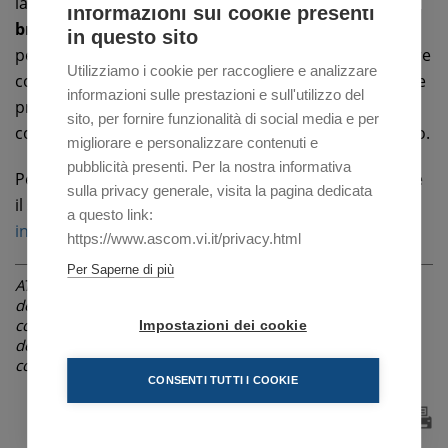
lavoro, è disponibile
"Back on Board: il personal
Informazioni sui cookie presenti
branding per la ripartenza professionale"
, un
in questo sito
percorso individuale di coaching che aiuta a valorizzare
Utilizziamo i cookie per raccogliere e analizzare
competenze, esperienze e strumenti di comunicazione
informazioni sulle prestazioni e sull'utilizzo del
professionale, favorendo la costruzione di reti di
sito, per fornire funzionalità di social media e per
contatti e di una strategia efficace di riposizionamento.
migliorare e personalizzare contenuti e
pubblicità presenti. Per la nostra informativa
Per iscriversi e per altre informazioni sui corsi, visitare
sulla privacy generale, visita la pagina dedicata
il sito
esacformazione.it
oppure scrivere a
a questo link:
info@esacformazione.it
.
https://www.ascom.vi.it/privacy.html
Per Saperne di più
ATTENZIONE: La notizia è riferita alla data di pubblicazione
dell'articolo indicata in alto, sotto il titolo. Le informazioni
contenute possono pertanto, nel corso del tempo, subire
Impostazioni dei cookie
delle variazioni non riportate in questa pagina, ma in
comunicazioni successive o non essere più attuali.
CONSENTI TUTTI I COOKIE