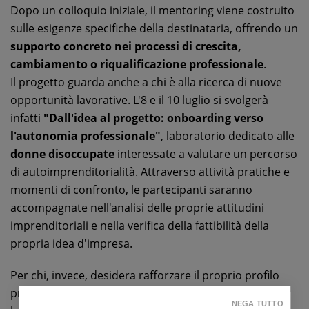
Dopo un colloquio iniziale, il mentoring viene costruito
sulle esigenze specifiche della destinataria, offrendo un
supporto concreto nei processi di crescita,
cambiamento o riqualificazione professionale
.
Il progetto guarda anche a chi è alla ricerca di nuove
opportunità lavorative. L'8 e il 10 luglio si svolgerà
infatti
"Dall'idea al progetto: onboarding verso
l'autonomia professionale"
, laboratorio dedicato alle
donne disoccupate
interessate a valutare un percorso
di autoimprenditorialità. Attraverso attività pratiche e
momenti di confronto, le partecipanti saranno
accompagnate nell'analisi delle proprie attitudini
imprenditoriali e nella verifica della fattibilità della
propria idea d'impresa.
Per chi, invece, desidera rafforzare il proprio profilo
professionale in vista del rientro nel mercato del
NEGA TUTTO