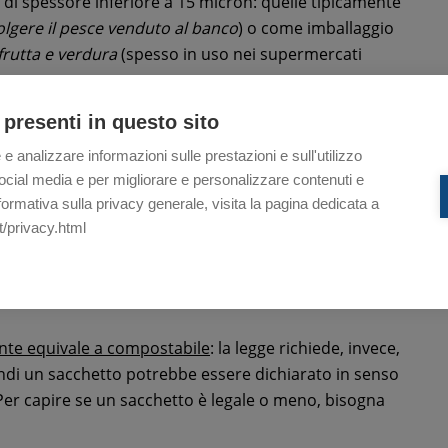
di spessore inferiore a 15 micron: quelle tipicamente
olgere il pesce venduto al banco
) o come imballaggio
frutta e verdura
(spesso in uso nei supermercati
 presenti in questo sito
ale del Decreto 91/2017) sono oggetto di
progressiva
nnaio 2018, possono essere commercializzate
 e analizzare informazioni sulle prestazioni e sull'utilizzo
ostabili e con un contenuto minimo di materia prima
i social media e per migliorare e personalizzare contenuti e
he sale al 50%
dal 1° gennaio 2020
ed al 60%
dal 1°
nformativa sulla privacy generale, visita la pagina dedicata a
t/privacy.html
abili
secondo i requisiti dello standard UNI EN
te equivale a compostabile
: la legge richiede, invece,
uindi un sacchetto potrebbe essere dichiarato in senso
Per capire se un sacchetto è legale o meno, bisogna