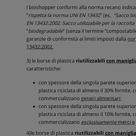
I bioshopper conformi alla norma recano indica
“
rispetta la norma UNI EN 13432
” (es.
“Sacco bi
EN 13432:2002. Sacco utilizzabile per la raccolta d
“
biodegradabile
” (senza il termine “compostabile
garanzie di conformità ai limiti imposti dalla
nor
13432:2002.
3) le borse di plastica
riutilizzabili
con manigli
caratteristiche:
con spessore della singola parete superio
plastica riciclata di almeno il 30% fornite, 
commercializzano
generi alimentari
;
con spessore della singola parete superio
plastica riciclata di almeno il 10% fornite, 
commercializzano
esclusivamente
merci e
4)le borse di plastica
riutilizzabili
con maniglia