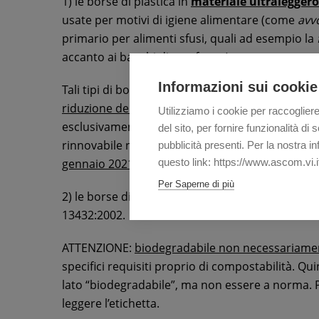
1) le borse di plastica in
materiale ultraleggero
usate per motivi di igiene alimentare (come
avv
primario per alimenti sfusi, quali ad esempio la
accanto ai banchi di ortofrutta).
Informazioni sui cookie
Tali tipi di borse (si tratta della novità princip
riduzione della commercializzazione
: dal 1° ge
Utilizziamo i cookie per raccogliere
esclusivamente le borse biodegradabili e comp
del sito, per fornire funzionalità d
rinnovabile non inferiore al 40%; percentuale c
pubblicità presenti. Per la nostra i
gennaio 2021
.
questo link: https://www.ascom.vi.i
Per Saperne di più
2) le borse di plastica
biodegradabili e compost
13432:2002.
ATTENZIONE:
biodegradabile non necessariamen
specifici requisiti proprio di compostabilità. Q
lato “biodegradabile”, ma non essere a norma. 
leggere l’etichetta.