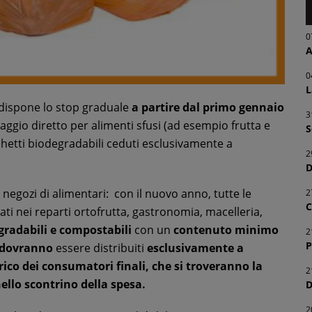
0
A
0
L
 dispone lo stop graduale
a partire dal primo gennaio
3
laggio diretto per alimenti sfusi (ad esempio frutta e
S
chetti biodegradabili ceduti esclusivamente a
2
D
 negozi di alimentari: con il nuovo anno, tutte le
2
C
zzati nei reparti ortofrutta, gastronomia, macelleria,
gradabili e compostabili
con un
contenuto minimo
2
P
, dovranno
essere distribuiti
esclusivamente a
rico dei consumatori finali, che si troveranno la
2
 nello scontrino della spesa.
D
2