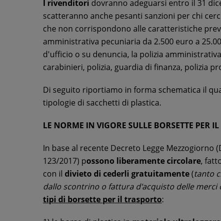
I rivenditori
dovranno adeguarsi entro il 31 di
scatteranno anche pesanti sanzioni per chi cerc
che non corrispondono alle caratteristiche prev
amministrativa pecuniaria da 2.500 euro a 25.00
d'ufficio o su denuncia, la polizia amministrativa 
carabinieri, polizia, guardia di finanza, polizia pro
Di seguito riportiamo in forma schematica il qua
tipologie di sacchetti di plastica.
LE NORME IN VIGORE SULLE BORSETTE PER I
In base al recente Decreto Legge Mezzogiorno (D
123/2017) p
ossono liberamente circolare
, fat
con il
divieto di cederli gratuitamente
(
tanto c
dallo scontrino o fattura d'acquisto delle merci o
tipi di borsette per il trasporto
: