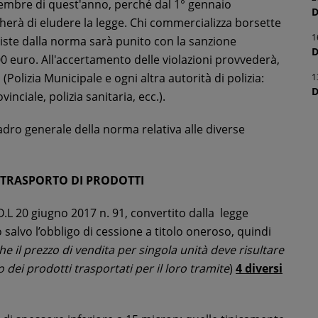
cembre di quest'anno, perché dal 1° gennaio
D
herà di eludere la legge. Chi commercializza borsette
1
iste dalla norma sarà punito con la sanzione
D
0 euro. All'accertamento delle violazioni provvederà,
(Polizia Municipale e ogni altra autorità di polizia:
1
D
vinciale, polizia sanitaria, ecc.).
dro generale della norma relativa alle diverse
L TRASPORTO DI PRODOTTI
.L 20 giugno 2017 n. 91, convertito dalla legge
to salvo l’obbligo di cessione a titolo oneroso, quindi
he il prezzo di vendita per singola unità deve risultare
 dei prodotti trasportati per il loro tramite
)
4 diversi