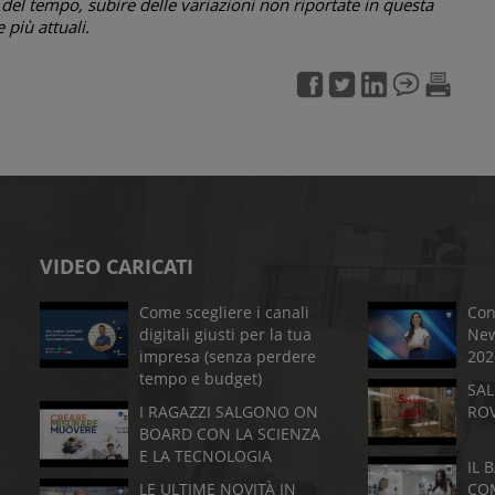
el tempo, subire delle variazioni non riportate in questa
più attuali.
VIDEO CARICATI
Come scegliere i canali
Con
digitali giusti per la tua
New
impresa (senza perdere
202
tempo e budget)
SAL
I RAGAZZI SALGONO ON
RO
BOARD CON LA SCIENZA
E LA TECNOLOGIA
IL 
LE ULTIME NOVITÀ IN
CO