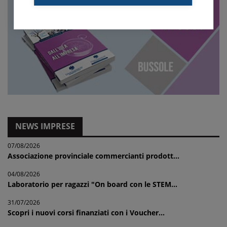
NEWS IMPRESE
07/08/2026
Associazione provinciale commercianti prodott...
04/08/2026
Laboratorio per ragazzi "On board con le STEM...
31/07/2026
Scopri i nuovi corsi finanziati con i Voucher...