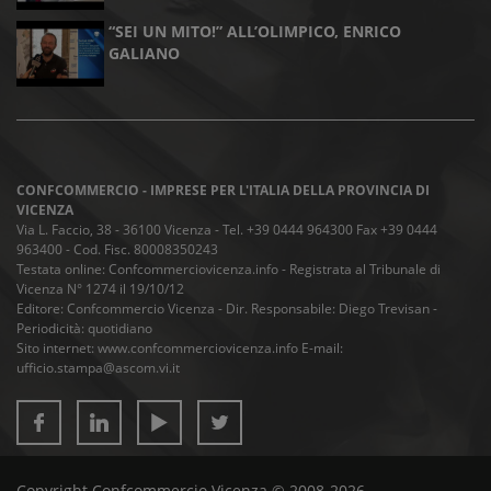
“SEI UN MITO!” ALL’OLIMPICO, ENRICO
GALIANO
CONFCOMMERCIO - IMPRESE PER L'ITALIA DELLA PROVINCIA DI
VICENZA
Via L. Faccio, 38 - 36100 Vicenza - Tel. +39 0444 964300 Fax +39 0444
963400 - Cod. Fisc. 80008350243
Testata online: Confcommerciovicenza.info - Registrata al Tribunale di
Vicenza N° 1274 il 19/10/12
Editore: Confcommercio Vicenza - Dir. Responsabile: Diego Trevisan -
Periodicità: quotidiano
Sito internet: www.confcommerciovicenza.info E-mail:
ufficio.stampa@ascom.vi.it
Copyright Confcommercio Vicenza © 2008-2026