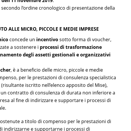
1 dell’11 novembre 2019
.
, secondo l’ordine cronologico di presentazione della
O ALLE MICRO, PICCOLE E MEDIE IMPRESE
mico
concede un
incentivo
sotto forma di voucher,
zzate a sostenere
i
processi di trasformazione
rnamento degli assetti gestionali e organizzativi
ucher
, è a beneficio delle micro, piccole e medie
mpenso, per le prestazioni di consulenza specialistica
risultante iscritto nell’elenco apposito del Mise),
n contratto di consulenza di durata non inferiore a
esa al fine di indirizzare e supportare i processi di
le.
sostenute a titolo di compenso per le prestazioni di
di indirizzarne e supportarne i processi di