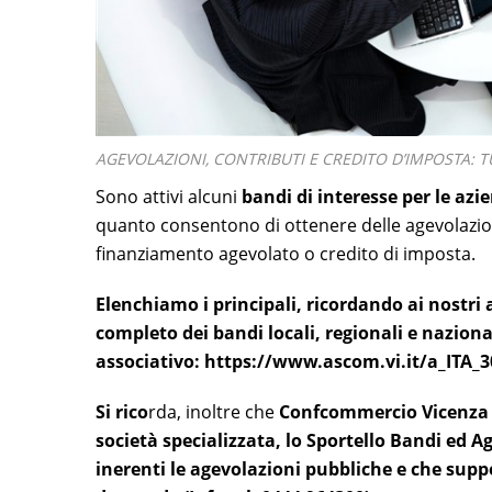
AGEVOLAZIONI, CONTRIBUTI E CREDITO D’IMPOSTA: T
Sono attivi alcuni
bandi di interesse per le azi
quanto consentono di ottenere delle agevolazio
finanziamento agevolato o credito di imposta.
Elenchiamo i principali, ricordando ai nostri 
completo
dei bandi locali, regionali e naziona
associativo:
https://www.ascom.vi.it/a_ITA_
Si rico
rda, inoltre che
Confcommercio Vicenza h
società specializzata, lo Sportello Bandi ed A
inerenti le agevolazioni pubbliche e che suppo