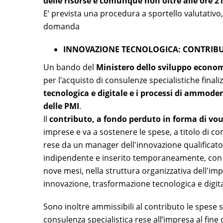
delle risorse e comunque non oltre alle ore 2
E’ prevista una procedura a sportello valutativo
domanda
INNOVAZIONE TECNOLOGICA: CONTRIBUT
Un bando del
Ministero dello sviluppo econo
per
l'acquisto di
consulenze specialistiche finali
tecnologica e digitale e i processi di ammode
delle PMI
.
Il
contributo, a fondo perduto in forma di vo
imprese e va a sostenere le spese, a titolo di co
rese da un manager dell'innovazione qualificato (
indipendente e inserito temporaneamente, con u
nove mesi, nella struttura organizzativa dell'impr
innovazione, trasformazione tecnologica e digita
Sono inoltre ammissibili al contributo le spese 
consulenza specialistica rese all’impresa al fine 