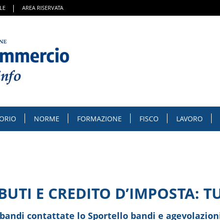
LE
AREA RISERVATA
TORIO
NORME
FORMAZIONE
FISCO
LAVORO
UTI E CREDITO D’IMPOSTA: TUT
bandi contattate lo Sportello bandi e agevolazion