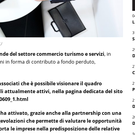
0
L
3
S
U
2
ende del settore commercio turismo e servizi
, in
D
ni in forma di contributo a fondo perduto,
2
C
associati che è possibile visionare il quadro
2
P
li attualmente attivi, nella pagina dedicata del sito
30609_1.html
2
D
a attivato, grazie anche alla partnership con una
2
gevolazioni
che permette di valutare le opportunità
D
rta le imprese nella predisposizione delle relative
1