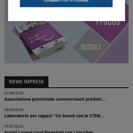
CONSENTI TUTTI I COOKIE
NEWS IMPRESE
07/08/2026
Associazione provinciale commercianti prodott...
04/08/2026
Laboratorio per ragazzi "On board con le STEM...
31/07/2026
Scopri i nuovi corsi finanziati con i Voucher...