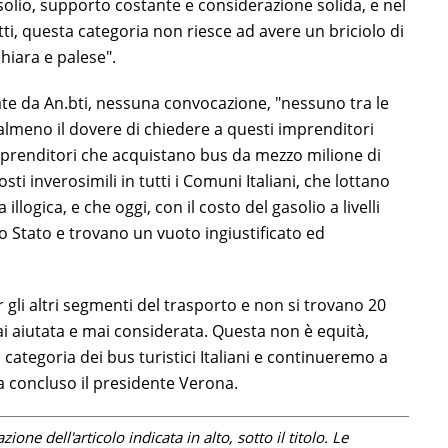
asolio, supporto costante e considerazione solida, e nel
tutti, questa categoria non riesce ad avere un briciolo di
iara e palese".
iate da An.bti, nessuna convocazione, "nessuno tra le
o almeno il dovere di chiedere a questi imprenditori
 Imprenditori che acquistano bus da mezzo milione di
sti inverosimili in tutti i Comuni Italiani, che lottano
llogica, e che oggi, con il costo del gasolio a livelli
lo Stato e trovano un vuoto ingiustificato ed
r gli altri segmenti del trasporto e non si trovano 20
ai aiutata e mai considerata. Questa non è equità,
categoria dei bus turistici Italiani e continueremo a
a concluso il presidente Verona.
one dell'articolo indicata in alto, sotto il titolo. Le