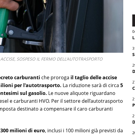
0
L
3
S
 ACCISE, SOSPESO IL FERMO DELL'AUTOTRASPORTO
2
D
ecreto carburanti
che proroga
il taglio delle accise
2
milioni per l'autotrasporto.
La riduzione sarà di circa
5
C
entesimi sul gasolio.
Le nuove aliquote riguardano
2
sel e carburanti HVO. Per il settore dell’autotrasporto
P
’imposta destinato a compensare il caro carburanti
2
D
a
300 milioni di euro
, inclusi i 100 milioni già previsti da
2