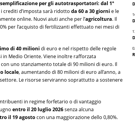
semplificazione per gli autotrasportatori: dal 1°
D
 i crediti d’imposta sarà ridotto
da 60 a 30 giorni
e le
1
ente online. Nuovi aiuti anche per l’
agricoltura
. Il
D
 per l’acquisto di fertilizzanti effettuato nei mesi di
1
D
imo di 40 milioni
di euro e nel rispetto delle regole
0
R
si in Medio Oriente. Viene inoltre rafforzata
, con uno stanziamento totale di 90 milioni di euro. Il
o locale
, aumentando di 80 milioni di euro all’anno, a
l settore. Le risorse serviranno soprattutto a sostenere
contribuenti in regime forfetario o di vantaggio
giugno
entro il 20 luglio 2026
senza alcuna
tro il 19 agosto
con una maggiorazione dello 0,80%.