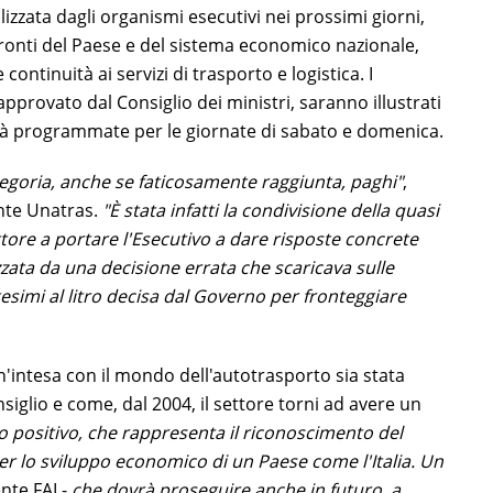
izzata dagli organismi esecutivi nei prossimi giorni,
ronti del Paese e del sistema economico nazionale,
ontinuità ai servizi di trasporto e logistica. I
approvato dal Consiglio dei ministri, saranno illustrati
 già programmate per le giornate di sabato e domenica.
egoria, anche se faticosamente raggiunta, paghi"
,
ente Unatras.
"È stata infatti la condivisione della quasi
ttore a portare l'Esecutivo a dare risposte concrete
zzata da una decisione errata che scaricava sulle
esimi al litro decisa dal Governo per fronteggiare
'intesa con il mondo dell'autotrasporto sia stata
iglio e come, dal 2004, il settore torni ad avere un
to positivo, che rappresenta il riconoscimento del
per lo sviluppo economico di un Paese come l'Italia. Un
nte FAI -
che dovrà proseguire anche in futuro, a