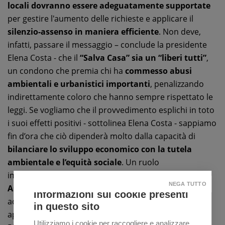
locali dovranno essere adeguatamente supportate
per gestire l'aumento delle richieste e applicare il
silenzio-assenso in maniera efficiente
. Non deve,
infatti, passare il messaggio – conclude la presidente
Elena Costa - che il
“Salva Casa” sia un “liberi tutti”
,
un condono che premia chi ha
commesso abusi
ambientali e urbanistici importanti
, penalizzando
indirettamente coloro che hanno sempre rispettato le
leggi. Se vogliamo che il provvedimento esplichi in toto
i suoi effetti positivi - sottolinea Elena Costa - sappiamo
fin d’ora che ciò dipenderà molto dalla capacità di
bilanciare lo sviluppo economico con la tutela
ambientale e l’equità sociale
. Un ruolo
importantissimo in tal senso è affidato alle
NEGA TUTTO
Amministrazioni locali
, che dovranno essere
Informazioni sui cookie presenti
adeguatamente supportate nel gestire le richieste, e
in questo sito
applicare il
silenzio-assenso in maniera efficiente
.
Utilizziamo i cookie per raccogliere e analizzare