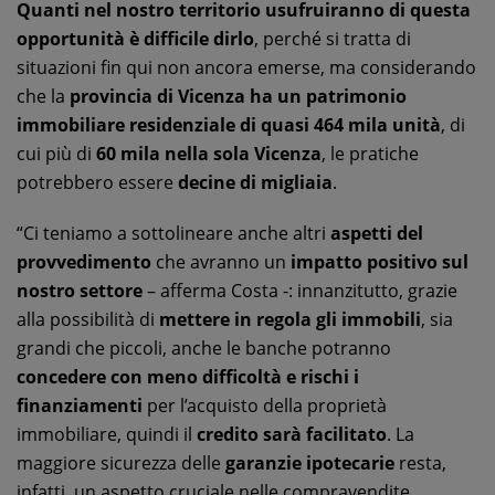
Quanti nel nostro territorio usufruiranno di questa
opportunità è difficile dirlo
, perché si tratta di
situazioni fin qui non ancora emerse, ma considerando
che la
provincia di Vicenza ha un patrimonio
immobiliare residenziale di quasi 464 mila unità
, di
cui più di
60 mila nella sola Vicenza
, le pratiche
potrebbero essere
decine di migliaia
.
“Ci teniamo a sottolineare anche altri
aspetti del
provvedimento
che avranno un
impatto positivo sul
nostro settore
– afferma Costa -: innanzitutto, grazie
alla possibilità di
mettere in regola gli immobili
, sia
grandi che piccoli, anche le banche potranno
concedere con meno difficoltà e rischi i
finanziamenti
per l’acquisto della proprietà
immobiliare, quindi il
credito sarà facilitato
. La
maggiore sicurezza delle
garanzie ipotecarie
resta,
infatti, un aspetto cruciale nelle compravendite