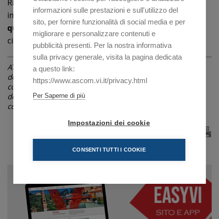
Riteniamo – conclude la presidente degli agenti
informazioni sulle prestazioni e sull'utilizzo del
immobiliari vicentini - che se
bene implementato
sito, per fornire funzionalità di social media e per
questo decreto potrà portare benefici concreti
ai
migliorare e personalizzare contenuti e
cittadini e all’economia”.
pubblicità presenti. Per la nostra informativa
sulla privacy generale, visita la pagina dedicata
ATTENZIONE: La notizia è riferita alla data di pubblicazione
a questo link:
dell'articolo indicata in alto, sotto il titolo. Le informazioni
https://www.ascom.vi.it/privacy.html
contenute possono pertanto, nel corso del tempo, subire
delle variazioni non riportate in questa pagina, ma in
Per Saperne di più
comunicazioni successive o non essere più attuali.
Impostazioni dei cookie
CONSENTI TUTTI I COOKIE