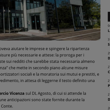
0
L
3
S
veva aiutare le imprese e spingere la ripartenza
2
sure più necessarie e attese: la proroga per i
D
ste sui redditi che sarebbe stata necessaria almeno
2
anza” che mette in secondo piano alcune misure
C
izzatori sociali e la moratoria sui mutui e prestiti, e
edimento, in attesa di leggerne il testo definito una
2
P
rcio Vicenza
sul DL Agosto, di cui si attende la
2
D
une anticipazioni sono state fornite durante la
 Conte.
2