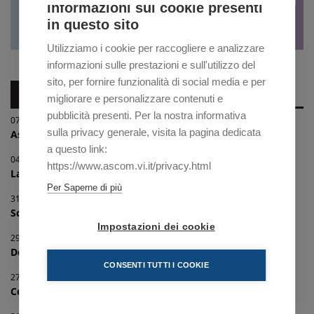
Informazioni sui cookie presenti
in questo sito
Utilizziamo i cookie per raccogliere e analizzare
informazioni sulle prestazioni e sull'utilizzo del
sito, per fornire funzionalità di social media e per
NEWS IMPRESE
migliorare e personalizzare contenuti e
pubblicità presenti. Per la nostra informativa
07/08/2026
sulla privacy generale, visita la pagina dedicata
Associazione provinciale commercianti prodott...
a questo link:
04/08/2026
https://www.ascom.vi.it/privacy.html
Laboratorio per ragazzi "On board con le STEM...
Per Saperne di più
31/07/2026
Scopri i nuovi corsi finanziati con i Voucher...
Impostazioni dei cookie
29/07/2026
Delegazione Comunale di Vicenza - "Progetto R...
CONSENTI TUTTI I COOKIE
27/07/2026
Convenzione biglietti e abbonamenti Hockey Cl...