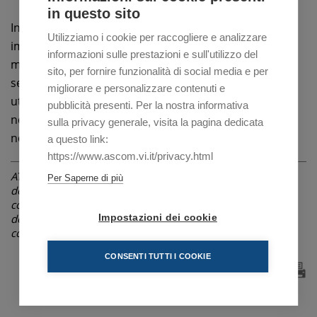
in questo sito
Infine gli aspetti che il consumatore ritiene più
Utilizziamo i cookie per raccogliere e analizzare
importanti e ai quali le aziende dovrebbero prestare
informazioni sulle prestazioni e sull'utilizzo del
maggiore attenzione per favorire la sostenibilità nel
sito, per fornire funzionalità di social media e per
settore turismo-viaggi sono i mezzi di trasporto
migliorare e personalizzare contenuti e
utilizzati per raggiungere la destinazione; quelli usati
pubblicità presenti. Per la nostra informativa
nel luogo di soggiorno; i servizi di ristorazione offerti
sulla privacy generale, visita la pagina dedicata
nella località di vacanza.
a questo link:
https://www.ascom.vi.it/privacy.html
ATTENZIONE: La notizia è riferita alla data di pubblicazione
Per Saperne di più
dell'articolo indicata in alto, sotto il titolo. Le informazioni
contenute possono pertanto, nel corso del tempo, subire
delle variazioni non riportate in questa pagina, ma in
Impostazioni dei cookie
comunicazioni successive o non essere più attuali.
CONSENTI TUTTI I COOKIE