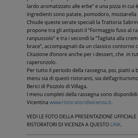
lardo aromatizzato alle erbe” e una pizza in cui 
ingredienti sono patate, pomodoro, mozzarella e
Chiude queste serate speciali la Trattoria Sabrin
propone tra gli antipasti il “Formaggio fuso al ra
ranpussolo” e tra i secondi la “Tagliata alla cre
brace”, accompagnati da un classico contorno co
Citazione d’onore anche per i dessert, che in t
raperonzolo.
Per tutto il periodo della rassegna, poi, piatti 
menu sia di questi ristoranti, sia dell’agrituris
Berici di Pozzolo di Villaga.
I menu completi della rassegna sono disponibil
Vicentina
www.ristoratoridivicenza.it
.
VEDI LE FOTO DELLA PRESENTAZIONE UFFICIAL
RISTORATORI DI VICENZA A QUESTO
LINK
.