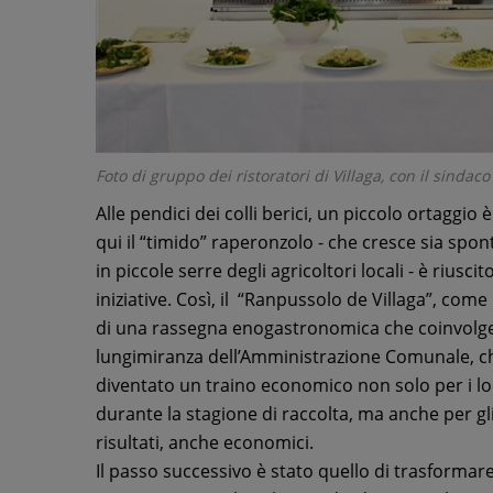
Foto di gruppo dei ristoratori di Villaga, con il sindac
Alle pendici dei colli berici, un piccolo ortaggio 
qui il “timido” raperonzolo - che cresce sia spo
in piccole serre degli agricoltori locali - è rius
iniziative. Così, il “Ranpussolo de Villaga”, com
di una rassegna enogastronomica che coinvolge i
lungimiranza dell’Amministrazione Comunale, ch
diventato un traino economico non solo per i loc
durante la stagione di raccolta, ma anche per gli
risultati, anche economici.
Il passo successivo è stato quello di trasformare 