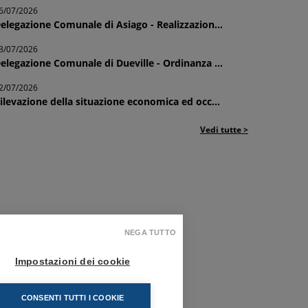
6/07/2026
elegazione Comunale di Asiago - Realizzazion...
3/07/2026
elegazione Comunale di Dueville - Ordinanza ...
2/07/2026
ilevazione della situazione economica ed occ...
Vedi tutte >
NEGA TUTTO
Impostazioni dei cookie
CONSENTI TUTTI I COOKIE