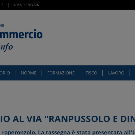
LE
AREA RISERVATA
TORIO
NORME
FORMAZIONE
FISCO
LAVORO
IO AL VIA "RANPUSSOLO E DI
el raperonzolo. La rassegna è stata presentata all