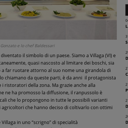
0
L
3
S
o Gonzato e lo chef Baldessari
2
è diventato il simbolo di un paese. Siamo a Villaga (VI) e
D
ntaneamente, quasi nascosto al limitare dei boschi, sia
2
cito a far ruotare attorno al suo nome una girandola di
C
e lo chiamano da queste parti, è da anni il protagonista
2
 ristoratori della zona. Ma grazie anche alla
P
e ne ha promosso la diffusione, il ranpussolo è
ali che lo propongono in tutte le possibili varianti
2
D
 agricoltori che hanno deciso di coltivarlo con ottimi
2
Villaga in uno “scrigno” di specialità
D