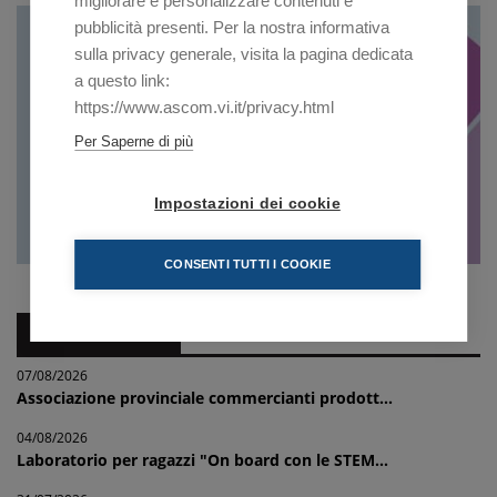
migliorare e personalizzare contenuti e
pubblicità presenti. Per la nostra informativa
sulla privacy generale, visita la pagina dedicata
a questo link:
https://www.ascom.vi.it/privacy.html
Per Saperne di più
Impostazioni dei cookie
CONSENTI TUTTI I COOKIE
NEWS IMPRESE
07/08/2026
Associazione provinciale commercianti prodott...
04/08/2026
Laboratorio per ragazzi "On board con le STEM...