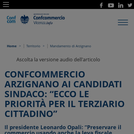
Toggl
navig
|
|
Home
Territorio
Mandamento di Arzignano
Ascolta la versione audio dell'articolo
CONFCOMMERCIO
ARZIGNANO AI CANDIDATI
SINDACO: “ECCO LE
PRIORITÀ PER IL TERZIARIO
CITTADINO”
Il presidente Leonardo Opali: “Preservare il
commercio usando anche la leva fiscale,