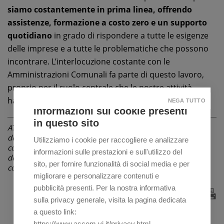
siamo costantemente in prima linea, offrendo
assistenze, formazione a costo zero e un supporto
quotidiano
in grado di rispondere a tutte le esigenze
delle imprese e a tutte le problematiche che possono
incontrare. L’interlocuzione costante con le
Amministrazioni Comunali fa parte di questo lavoro,
proprio per il ruolo centrale che le nostre attività
hanno nella vita della città”.
NEGA TUTTO
Informazioni sui cookie presenti
in questo sito
ATTENZIONE: La notizia è riferita alla data di pubblicazione
dell'articolo indicata in alto, sotto il titolo. Le informazioni
Utilizziamo i cookie per raccogliere e analizzare
contenute possono pertanto, nel corso del tempo, subire
informazioni sulle prestazioni e sull'utilizzo del
delle variazioni non riportate in questa pagina, ma in
sito, per fornire funzionalità di social media e per
comunicazioni successive o non essere più attuali.
migliorare e personalizzare contenuti e
pubblicità presenti. Per la nostra informativa
sulla privacy generale, visita la pagina dedicata
a questo link:
https://www.ascom.vi.it/privacy.html