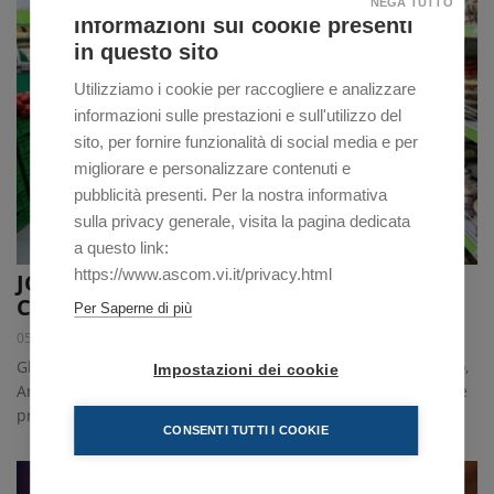
NEGA TUTTO
Informazioni sui cookie presenti
in questo sito
Utilizziamo i cookie per raccogliere e analizzare
informazioni sulle prestazioni e sull'utilizzo del
sito, per fornire funzionalità di social media e per
migliorare e personalizzare contenuti e
pubblicità presenti. Per la nostra informativa
sulla privacy generale, visita la pagina dedicata
a questo link:
https://www.ascom.vi.it/privacy.html
JOBS ACT AL CENTRO DI TRE INCONTRI
CONFCOMMERCIO
Per Saperne di più
05/03/2015
Gli esperti dell'Associazione illustreranno la riforma a Lonigo,
Impostazioni dei cookie
Arzignano e Marostica. A breve un incontro anche nella sede
provinciale
CONSENTI TUTTI I COOKIE