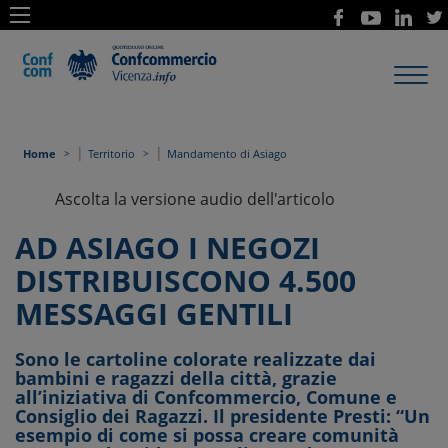
Toggl
navig
|
|
Home
Territorio
Mandamento di Asiago
Ascolta la versione audio dell'articolo
AD ASIAGO I NEGOZI
DISTRIBUISCONO 4.500
MESSAGGI GENTILI
Sono le cartoline colorate realizzate dai
bambini e ragazzi della città, grazie
all’iniziativa di Confcommercio, Comune e
Consiglio dei Ragazzi. Il presidente Presti: “Un
esempio di come si possa creare comunità