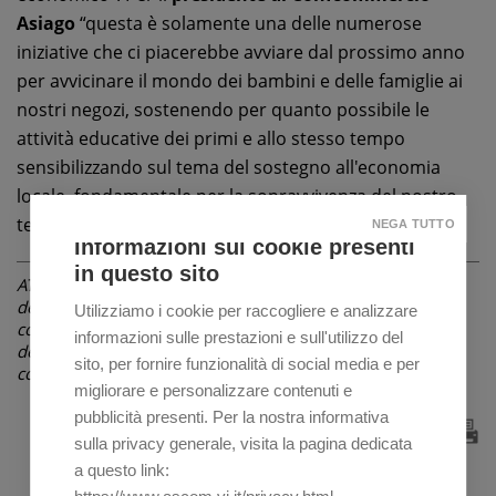
Asiago
“questa è solamente una delle numerose
iniziative che ci piacerebbe avviare dal prossimo anno
per avvicinare il mondo dei bambini e delle famiglie ai
nostri negozi, sostenendo per quanto possibile le
attività educative dei primi e allo stesso tempo
sensibilizzando sul tema del sostegno all'economia
locale, fondamentale per la sopravvivenza del nostro
tessuto economico”.
NEGA TUTTO
Informazioni sui cookie presenti
in questo sito
ATTENZIONE: La notizia è riferita alla data di pubblicazione
dell'articolo indicata in alto, sotto il titolo. Le informazioni
Utilizziamo i cookie per raccogliere e analizzare
contenute possono pertanto, nel corso del tempo, subire
informazioni sulle prestazioni e sull'utilizzo del
delle variazioni non riportate in questa pagina, ma in
sito, per fornire funzionalità di social media e per
comunicazioni successive o non essere più attuali.
migliorare e personalizzare contenuti e
pubblicità presenti. Per la nostra informativa
sulla privacy generale, visita la pagina dedicata
a questo link: