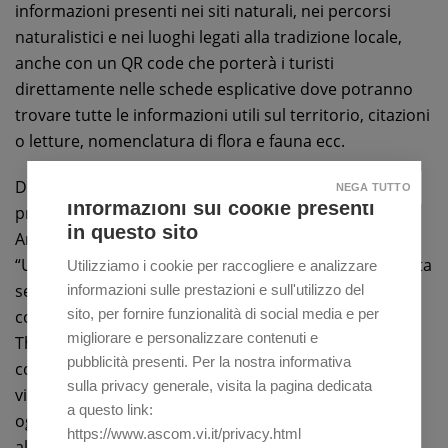
informazioni presenti nei siti naturali, nei percorsi
naturalistici e nei luoghi legati alla tradizione locale,
anche con un QR code che porterà i turisti
direttamente nelle schede esplicative dove potranno
trovare tutte le informazioni utili sul territorio, citazioni
o letture, nomenclatura di flora e fauna ecc.
Durante la conferenza stampa seguita alla firma del
NEGA TUTTO
Informazioni sui cookie presenti
protocollo,
Marina Maino
, assessora al Turismo,
in questo sito
Animazione Centro Storico e all’URP, ha dichiarato:
“Unire le forze, trovare nuove interconnessioni diventa
Utilizziamo i cookie per raccogliere e analizzare
sempre più necessario se si intende oltrepassare i
informazioni sulle prestazioni e sull'utilizzo del
sito, per fornire funzionalità di social media e per
confini provinciali per far conoscere la nostra Città:
migliorare e personalizzare contenuti e
Thiene si merita di essere promossa a pieno titolo
pubblicità presenti. Per la nostra informativa
come meta da raggiungere per un vasto numero di
sulla privacy generale, visita la pagina dedicata
visitatori. Sono particolarmente soddisfatta perché
a questo link:
oggi si è ulteriormente suggellata un’importante
https://www.ascom.vi.it/privacy.html
alleanza tra l’Amministrazione Pubblica e il privato e si