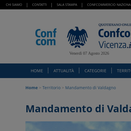
CHI SIAMO
CONTATTI
SALA STAMPA
CONFCOMMERCIO NAZIONA
Venerdì 07 Agosto 2026
HOME
ATTUALITÀ
CATEGORIE
TERRI
Home
>
Territorio
>
Mandamento di Valdagno
Mandamento di Vald