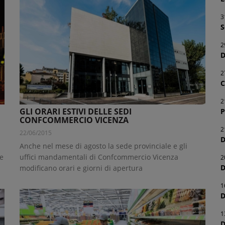
3
S
2
D
2
C
2
GLI ORARI ESTIVI DELLE SEDI
P
CONFCOMMERCIO VICENZA
2
22/06/2015
D
n
Anche nel mese di agosto la sede provinciale e gli
se
uffici mandamentali di Confcommercio Vicenza
2
D
modificano orari e giorni di apertura
1
D
1
D