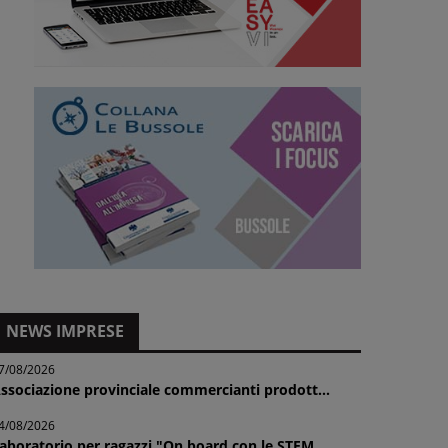
NEWS IMPRESE
7/08/2026
ssociazione provinciale commercianti prodott...
4/08/2026
aboratorio per ragazzi "On board con le STEM...