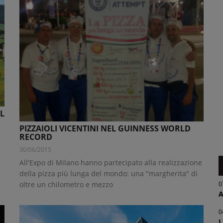
L
PIZZAIOLI VICENTINI NEL GUINNESS WORLD
RECORD
30/06/2015
All'Expo di Milano hanno partecipato alla realizzazione
della pizza più lunga del mondo: una "margherita" di
oltre un chilometro e mezzo
0
A
0
L