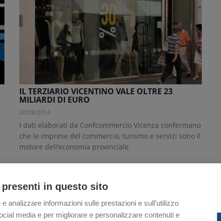
IL TERZIARIO VICENTINO VALE OLTRE 23
MILIARDI DI EURO
20/08/2014
I dati elaborati da Confcommercio Vicenza confermano
che le imprese del commercio, turismo e servizi sono il
motore dell'economia provinciale
 presenti in questo sito
 e analizzare informazioni sulle prestazioni e sull'utilizzo
i social media e per migliorare e personalizzare contenuti e