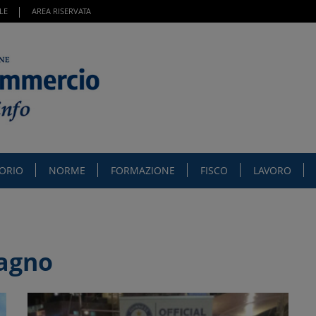
LE
AREA RISERVATA
TORIO
NORME
FORMAZIONE
FISCO
LAVORO
agno