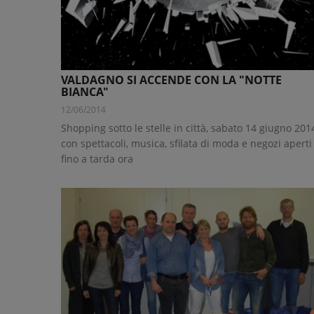
VALDAGNO SI ACCENDE CON LA "NOTTE
BIANCA"
12/06/2014
Shopping sotto le stelle in città, sabato 14 giugno 201
con spettacoli, musica, sfilata di moda e negozi aperti
fino a tarda ora