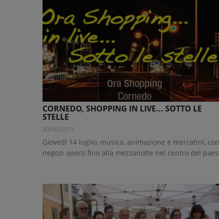
CORNEDO, SHOPPING IN LIVE... SOTTO LE
STELLE
30/06/2015
Giovedì 14 luglio, musica, animazione e mercatini, co
negozi aperti fino alla mezzanotte nel centro del pae