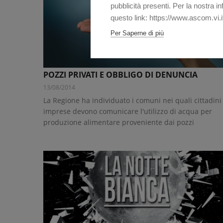
pubblicità presenti. Per la nostra i
questo link: https://www.ascom.vi.i
Per Saperne di più
POZZI PRIVATI E OBBLIGO DI DENUNCIA
13/08/2014
La Regione ha individuato i comuni nei quali cittadini
imprese devono comunicare l'utilizzo di acqua per
produzione alimentare proveniente dai pozzi