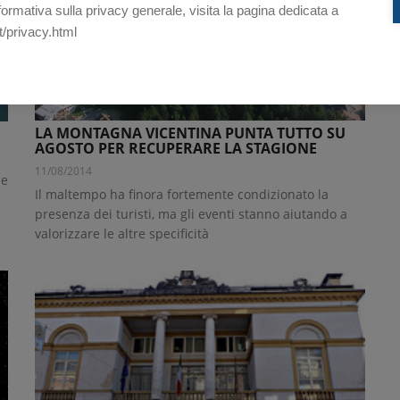
nformativa sulla privacy generale, visita la pagina dedicata a
t/privacy.html
LA MONTAGNA VICENTINA PUNTA TUTTO SU
AGOSTO PER RECUPERARE LA STAGIONE
11/08/2014
 e
Il maltempo ha finora fortemente condizionato la
presenza dei turisti, ma gli eventi stanno aiutando a
valorizzare le altre specificità