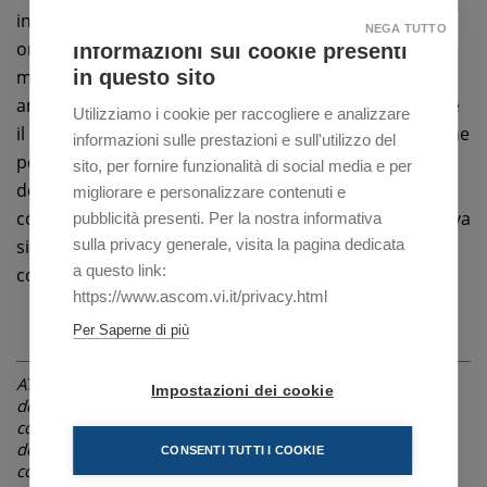
interventi possibili, perché contemperare sicurezza,
NEGA TUTTO
ordine ed estetica non è poi così facile. Certo qualche
Informazioni sui cookie presenti
in questo sito
modifica va fatta per non penalizzare le attività
ambulanti e per garantire maggiore sicurezza durante
Utilizziamo i cookie per raccogliere e analizzare
il mercato: magari questa può anche essere l’occasione
informazioni sulle prestazioni e sull'utilizzo del
per apportare dei correttivi che attenuino l’impatto
sito, per fornire funzionalità di social media e per
dell’intervento. Fare e disfare non è mai una buona
migliorare e personalizzare contenuti e
cosa – conclude Piccolo -: sperimentiamo questa nuova
pubblicità presenti. Per la nostra informativa
sulla privacy generale, visita la pagina dedicata
situazione, prendendoci del tempo per valutare pro e
a questo link:
contro”.
https://www.ascom.vi.it/privacy.html
Per Saperne di più
ATTENZIONE: La notizia è riferita alla data di pubblicazione
Impostazioni dei cookie
dell'articolo indicata in alto, sotto il titolo. Le informazioni
contenute possono pertanto, nel corso del tempo, subire
delle variazioni non riportate in questa pagina, ma in
CONSENTI TUTTI I COOKIE
comunicazioni successive o non essere più attuali.