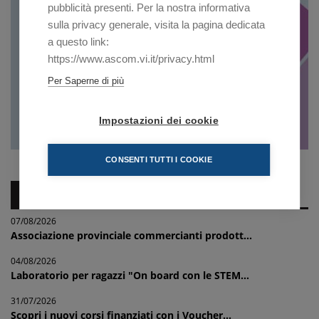
pubblicità presenti. Per la nostra informativa
sulla privacy generale, visita la pagina dedicata
a questo link:
https://www.ascom.vi.it/privacy.html
Per Saperne di più
Impostazioni dei cookie
CONSENTI TUTTI I COOKIE
NEWS IMPRESE
07/08/2026
Associazione provinciale commercianti prodott...
04/08/2026
Laboratorio per ragazzi "On board con le STEM...
31/07/2026
Scopri i nuovi corsi finanziati con i Voucher...